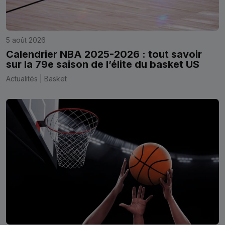
5 août 2026
Calendrier NBA 2025-2026 : tout savoir
sur la 79e saison de l’élite du basket US
Actualités | Basket