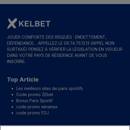
JOUER COMPORTE DES RISQUES : ENDETTEMENT,
DÉPENDANCE… APPELLEZ LE 09.74.75.13.13 (APPEL NON
SURTAXÉ) PENSEZ À VÉRIFIER LA LÉGISLATION EN VIGUEUR
DANS VOTRE PAYS DE RÉSIDENCE AVANT DE VOUS
INSCRIRE.
Top Article
Les meilleurs sites de paris sportifs
Code promo ZEbet
Bonus Paris Sportif
code promo winamax
code promo FDJ