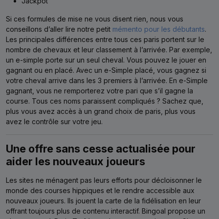
Jackpot
Si ces formules de mise ne vous disent rien, nous vous
conseillons d’aller lire notre petit
mémento pour les débutants
.
Les principales différences entre tous ces paris portent sur le
nombre de chevaux et leur classement à l’arrivée. Par exemple,
un e-simple porte sur un seul cheval. Vous pouvez le jouer en
gagnant ou en placé. Avec un e-Simple placé, vous gagnez si
votre cheval arrive dans les 3 premiers à l’arrivée. En e-Simple
gagnant, vous ne remporterez votre pari que s’il gagne la
course. Tous ces noms paraissent compliqués ? Sachez que,
plus vous avez accès à un grand choix de paris, plus vous
avez le contrôle sur votre jeu.
Une offre sans cesse actualisée pour
aider les nouveaux joueurs
Les sites ne ménagent pas leurs efforts pour décloisonner le
monde des courses hippiques et le rendre accessible aux
nouveaux joueurs. Ils jouent la carte de la fidélisation en leur
offrant toujours plus de contenu interactif. Bingoal propose un