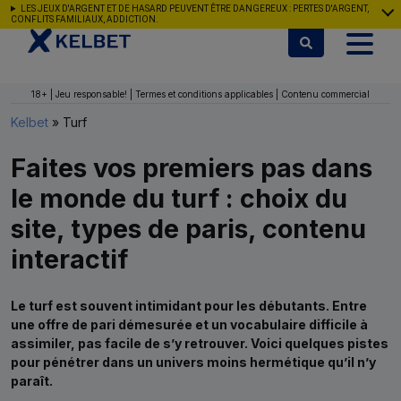
Aller au contenu
LES JEUX D'ARGENT ET DE HASARD PEUVENT ÊTRE DANGEREUX : PERTES D'ARGENT,
CONFLITS FAMILIAUX, ADDICTION.
18+ | Jeu responsable! | Termes et conditions applicables | Contenu commercial
Kelbet
»
Turf
Faites vos premiers pas dans
le monde du turf : choix du
site, types de paris, contenu
interactif
Le turf est souvent intimidant pour les débutants. Entre
une offre de pari démesurée et un vocabulaire difficile à
assimiler, pas facile de s’y retrouver. Voici quelques pistes
pour pénétrer dans un univers moins hermétique qu’il n’y
paraît.