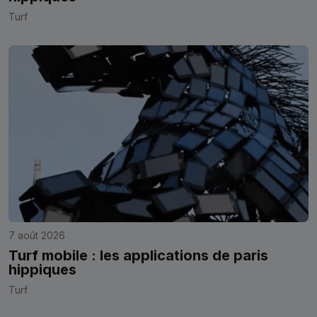
Turf
7 août 2026
Turf mobile : les applications de paris
hippiques
Turf