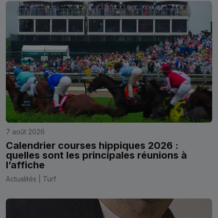
7 août 2026
Calendrier courses hippiques 2026 :
quelles sont les principales réunions à
l’affiche
Actualités | Turf