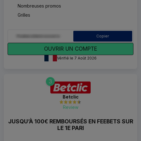
Nombreuses promos
Grilles
Copier
OUVRIR UN COMPTE
Vérifié le 7 Août 2026
3
Betclic
Review
JUSQU’À 100€ REMBOURSÉS EN FEEBETS SUR
LE 1E PARI