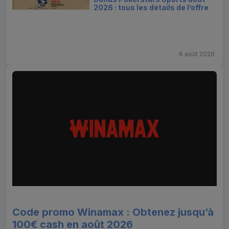
2026 : tous les détails de l’offre
6 août 2026
Code promo Winamax : Obtenez jusqu’à
100€ cash en août 2026