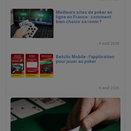
Meilleurs sites de poker en
ligne en France : comment
bien choisir sa room ?
6 août 2026
Betclic Mobile : l’application
pour jouer au poker
6 août 2026