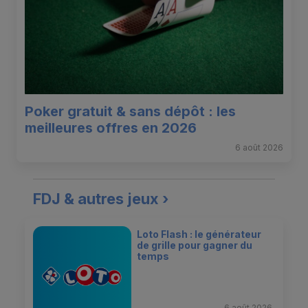
Poker gratuit & sans dépôt : les
meilleures offres en 2026
6 août 2026
FDJ & autres jeux ›
Loto Flash : le générateur
de grille pour gagner du
temps
6 août 2026