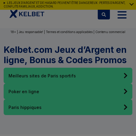
Aller au contenu
LES JEUX D'ARGENT ET DE HASARD PEUVENT ÊTRE DANGEREUX : PERTES D'ARGENT,
CONFLITS FAMILIAUX, ADDICTION.
18+ | Jeu responsable! | Termes et conditions applicables | Contenu commercial
Kelbet.com Jeux d’Argent en
ligne, Bonus & Codes Promos
Meilleurs sites de Paris sportifs
Poker en ligne
Paris hippiques