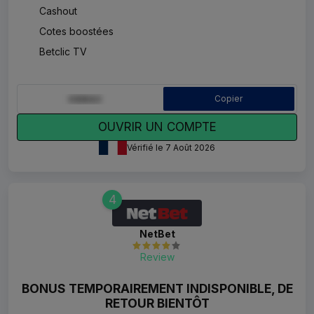
Cashout
Cotes boostées
Betclic TV
Copier
OUVRIR UN COMPTE
Vérifié le 7 Août 2026
4
NetBet
Review
BONUS TEMPORAIREMENT INDISPONIBLE, DE
RETOUR BIENTÔT