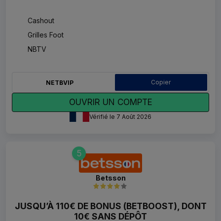
Cashout
Grilles Foot
NBTV
Copier
OUVRIR UN COMPTE
Vérifié le 7 Août 2026
5
Betsson
JUSQU’À 110€ DE BONUS (BETBOOST), DONT
10€ SANS DÉPÔT