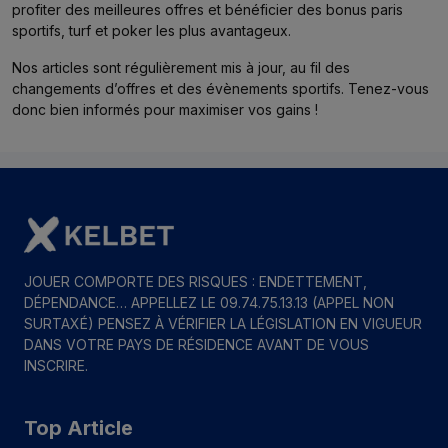
profiter des meilleures offres et bénéficier des bonus paris
sportifs, turf et poker les plus avantageux.
Nos articles sont régulièrement mis à jour, au fil des
changements d’offres et des évènements sportifs. Tenez-vous
donc bien informés pour maximiser vos gains !
JOUER COMPORTE DES RISQUES : ENDETTEMENT,
DÉPENDANCE… APPELLEZ LE 09.74.75.13.13 (APPEL NON
SURTAXÉ) PENSEZ À VÉRIFIER LA LÉGISLATION EN VIGUEUR
DANS VOTRE PAYS DE RÉSIDENCE AVANT DE VOUS
INSCRIRE.
Top Article