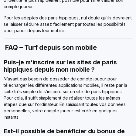
d’identité le plus rapidement possible pour faire valider son
compte joueur.
Pour les adeptes des paris hippiques, nul doute qu’ils devraient
se laisser séduire assez facilement par toutes les possibilités
pour parier depuis leur mobile.
FAQ – Turf depuis son mobile
Puis-je m’inscrire sur les sites de paris
hippiques depuis mon mobile ?
N’ayant pas besoin de posséder de compte joueur pour
télécharger les différentes applications mobiles, il reste par la
suite très simple de s’inscrire sur un site de paris hippiques.
Pour cela, il suffit simplement de réaliser toutes les mêmes
étapes que sur l’ordinateur. En saisissant toutes vos données
personnelles, votre compte joueur est créé en quelques
instants.
Est-il possible de bénéficier du bonus de