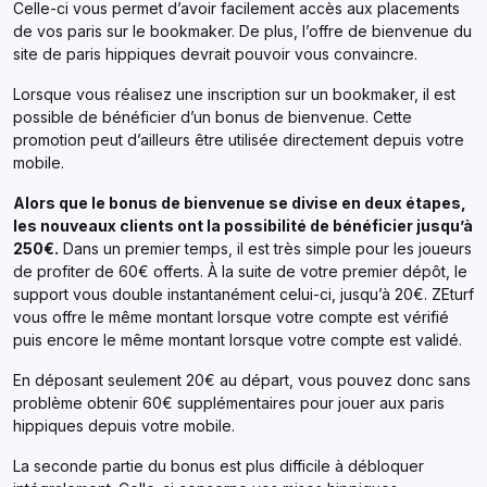
Celle-ci vous permet d’avoir facilement accès aux placements
de vos paris sur le bookmaker. De plus, l’offre de bienvenue du
site de paris hippiques devrait pouvoir vous convaincre.
Lorsque vous réalisez une inscription sur un bookmaker, il est
possible de bénéficier d’un bonus de bienvenue. Cette
promotion peut d’ailleurs être utilisée directement depuis votre
mobile.
Alors que le bonus de bienvenue se divise en deux étapes,
les nouveaux clients ont la possibilité de bénéficier jusqu’à
250€.
Dans un premier temps, il est très simple pour les joueurs
de profiter de 60€ offerts. À la suite de votre premier dépôt, le
support vous double instantanément celui-ci, jusqu’à 20€. ZEturf
vous offre le même montant lorsque votre compte est vérifié
puis encore le même montant lorsque votre compte est validé.
En déposant seulement 20€ au départ, vous pouvez donc sans
problème obtenir 60€ supplémentaires pour jouer aux paris
hippiques depuis votre mobile.
La seconde partie du bonus est plus difficile à débloquer