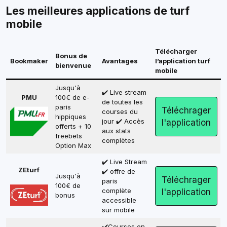
Les meilleures applications de turf
mobile
Télécharger
Bonus de
Bookmaker
Avantages
l’application turf
bienvenue
mobile
Jusqu'à
✔️ Live stream
PMU
100€ de e-
de toutes les
paris
Téléchrager
courses du
hippiques
jour ✔️ Accès
l'application
offerts + 10
aux stats
freebets
complètes
Option Max
✔️ Live Stream
ZEturf
✔️ offre de
Jusqu'à
Téléchrager
paris
100€ de
complète
l'application
bonus
accessible
sur mobile
✔️Courses en