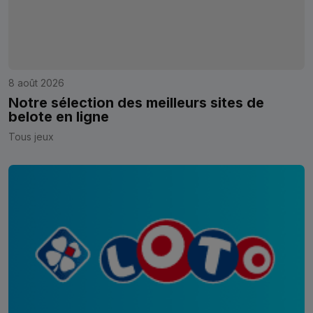
8 août 2026
Notre sélection des meilleurs sites de
belote en ligne
Tous jeux