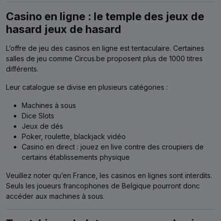
Casino en ligne : le temple des jeux de
hasard jeux de hasard
L’offre de jeu des casinos en ligne est tentaculaire. Certaines
salles de jeu comme Circus.be proposent plus de 1000 titres
différents.
Leur catalogue se divise en plusieurs catégories :
Machines à sous
Dice Slots
Jeux de dés
Poker, roulette, blackjack vidéo
Casino en direct : jouez en live contre des croupiers de
certains établissements physique
Veuillez noter qu’en France, les casinos en lignes sont interdits.
Seuls les joueurs francophones de Belgique pourront donc
accéder aux machines à sous.