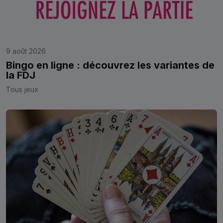
9 août 2026
Bingo en ligne : découvrez les variantes de
la FDJ
Tous jeux