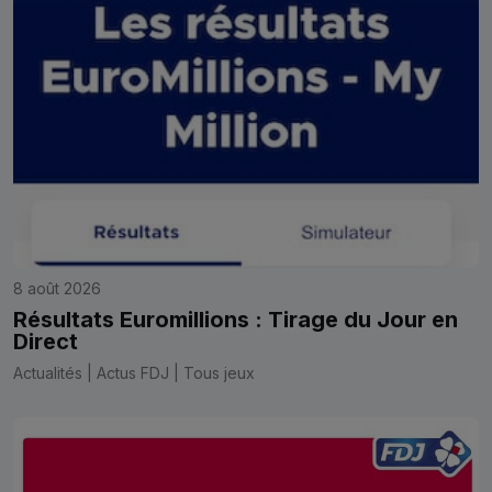
8 août 2026
Résultats Euromillions : Tirage du Jour en
Direct
Actualités | Actus FDJ | Tous jeux