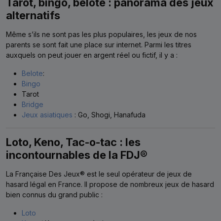
Tarot, bingo, belote : panorama des jeux
alternatifs
Même s’ils ne sont pas les plus populaires, les jeux de nos
parents se sont fait une place sur internet. Parmi les titres
auxquels on peut jouer en argent réel ou fictif, il y a :
Belote
:
Bingo
Tarot
Bridge
Jeux asiatiques
: Go, Shogi, Hanafuda
Loto, Keno, Tac-o-tac : les
incontournables de la FDJ®
La Française Des Jeux® est le seul opérateur de jeux de
hasard légal en France. Il propose de nombreux jeux de hasard
bien connus du grand public :
Loto