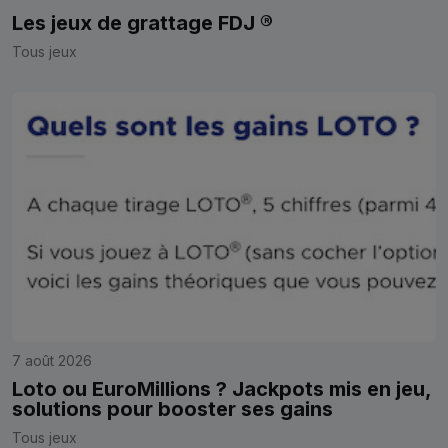
Les jeux de grattage FDJ ®
Tous jeux
7 août 2026
Loto ou EuroMillions ? Jackpots mis en jeu,
solutions pour booster ses gains
Tous jeux