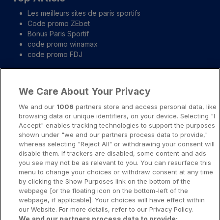
Les meilleurs sites de paris sportifs
Code promo ZEbet
Bonus Paris Sportif
code promo winamax
code promo FDJ
Liens importants
We Care About Your Privacy
A propos
We and our
1006
partners store and access personal data, like
browsing data or unique identifiers, on your device. Selecting "I
Notice légale
Accept" enables tracking technologies to support the purposes
shown under "we and our partners process data to provide,"
Presse-Recrutement-Partenariat
whereas selecting "Reject All" or withdrawing your consent will
Politique de confidentialité
disable them. If trackers are disabled, some content and ads
you see may not be as relevant to you. You can resurface this
Politique de Cookies
menu to change your choices or withdraw consent at any time
by clicking the Show Purposes link on the bottom of the
Prévenir la dépendance aux jeux d’argent
webpage [or the floating icon on the bottom-left of the
Nos rédacteurs
webpage, if applicable]. Your choices will have effect within
our Website. For more details, refer to our Privacy Policy.
We and our partners process data to provide: