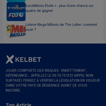
EuroMillions Étoile + : plus d’une chance sur
quatre de gagner
Loterie Mega Millions de The Lotter: comment
jouer ?
JOUER COMPORTE DES RISQUES : ENDETTEMENT,
DÉPENDANCE… APPELLEZ LE 09.74.75.13.13 (APPEL NON
SURTAXÉ) PENSEZ À VÉRIFIER LA LÉGISLATION EN VIGUEUR
DANS VOTRE PAYS DE RÉSIDENCE AVANT DE VOUS
INSCRIRE.
Top Article