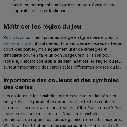
outre, en participant aux tournois, on peut évaluer ses
capacités et se perfectionner.
Maîtriser les règles du jeu
Pour savoir comment jouer au bridge en ligne comme pour
la
belote en ligne
, il faut certes disposer des meilleures cartes au
cours des parties, mais également user de stratégies et
d’habileté pour en faire un bon usage.C’est la raison pour
laquelle, il est indispensable de bien maîtriser les règles du jeu,
surtout l’importance des cartes et les différentes phases du jeu.
Importance des couleurs et des symboles
des cartes
Les couleurs et les symboles ont des valeurs particulières au
bridge. Ainsi, le
pique et le cœur
représentent les couleurs
majeures, les deux autres (carreau et trèfle) étant considérées
comme des couleurs mineures. Quant aux symboles, ils
permettent de répartir les cartes également en cartes majeures
(As, K, Q, J et 10) et en cartes mineures (9, 8, 7, 6, 5, 4, 3 et 2).