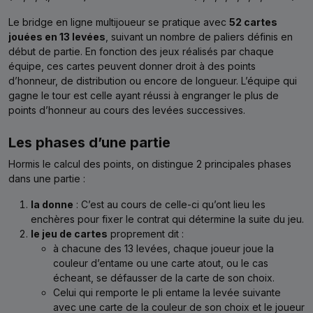
Le bridge en ligne multijoueur se pratique avec
52 cartes
jouées en 13 levées
, suivant un nombre de paliers définis en
début de partie. En fonction des jeux réalisés par chaque
équipe, ces cartes peuvent donner droit à des points
d’honneur, de distribution ou encore de longueur. L’équipe qui
gagne le tour est celle ayant réussi à engranger le plus de
points d’honneur au cours des levées successives.
Les phases d’une partie
Hormis le calcul des points, on distingue 2 principales phases
dans une partie :
la donne
: C’est au cours de celle-ci qu’ont lieu les
enchères pour fixer le contrat qui détermine la suite du jeu.
le jeu de cartes
proprement dit :
à chacune des 13 levées, chaque joueur joue la
couleur d’entame ou une carte atout, ou le cas
écheant, se défausser de la carte de son choix.
Celui qui remporte le pli entame la levée suivante
avec une carte de la couleur de son choix et le joueur