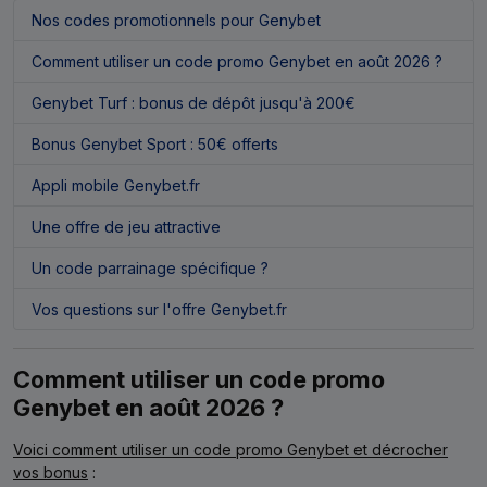
Nos codes promotionnels pour Genybet
Comment utiliser un code promo Genybet en août 2026 ?
Genybet Turf : bonus de dépôt jusqu'à 200€
Bonus Genybet Sport : 50€ offerts
Appli mobile Genybet.fr
Une offre de jeu attractive
Un code parrainage spécifique ?
Vos questions sur l'offre Genybet.fr
Comment utiliser un code promo
Genybet en août 2026 ?
Voici comment utiliser un code promo Genybet et décrocher
vos bonus
: