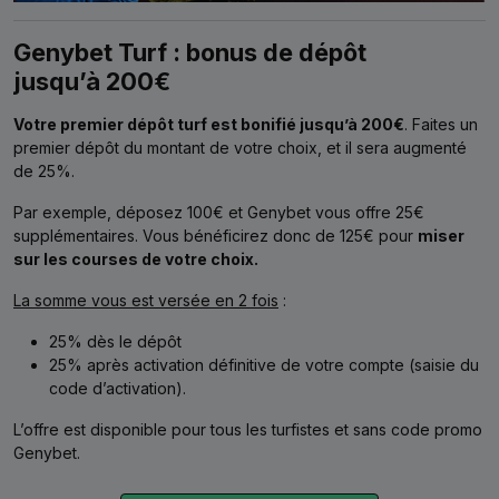
Genybet Turf : bonus de dépôt
jusqu’à 200€
Votre premier dépôt turf est bonifié jusqu’à 200€
. Faites un
premier dépôt du montant de votre choix, et il sera augmenté
de 25%.
Par exemple, déposez 100€ et Genybet vous offre 25€
supplémentaires. Vous bénéficirez donc de 125€ pour
miser
sur les courses de votre choix.
La somme vous est versée en 2 fois
:
25% dès le dépôt
25% après activation définitive de votre compte (saisie du
code d’activation).
L’offre est disponible pour tous les turfistes et sans code promo
Genybet.