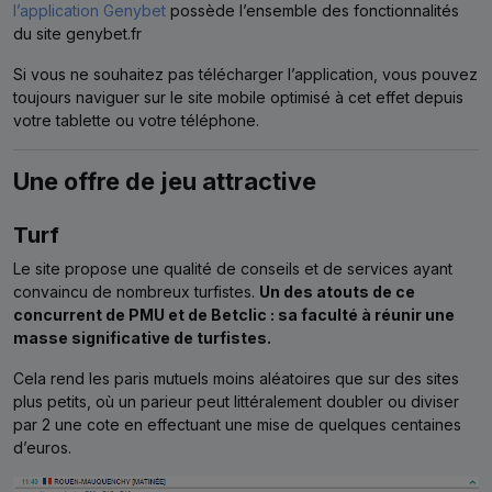
l’application Genybet
possède l’ensemble des fonctionnalités
du site genybet.fr
Si vous ne souhaitez pas télécharger l’application, vous pouvez
toujours naviguer sur le site mobile optimisé à cet effet depuis
votre tablette ou votre téléphone.
Une offre de jeu attractive
Turf
Le site propose une qualité de conseils et de services ayant
convaincu de nombreux turfistes.
Un des atouts de ce
concurrent de PMU et de Betclic : sa faculté à réunir une
masse significative de turfistes.
Cela rend les paris mutuels moins aléatoires que sur des sites
plus petits, où un parieur peut littéralement doubler ou diviser
par 2 une cote en effectuant une mise de quelques centaines
d’euros.