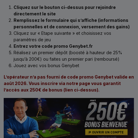
Cliquez sur le bouton ci-dessus pour rejoindre
directement le site
Remplissez le formulaire qui s’affiche (informations
personnelles et de connexion, versement des gains)
Cliquez sur « Etape suivante » et choisissez vos
paramètres de jeu
Entrez votre code promo Genybet.fr
Réalisez un premier dépôt (boosté à hauteur de 25%
jusqu’à 200€) ou faites un premier pari (remboursé)
Jouez avec vos bonus Genybet
L’opérateur n’a pas fourni de code promo Genybet valide en
août 2026. Vous inscrire via notre page vous garantit
l’accès aux 250€ de bonus (lien ci-dessus).