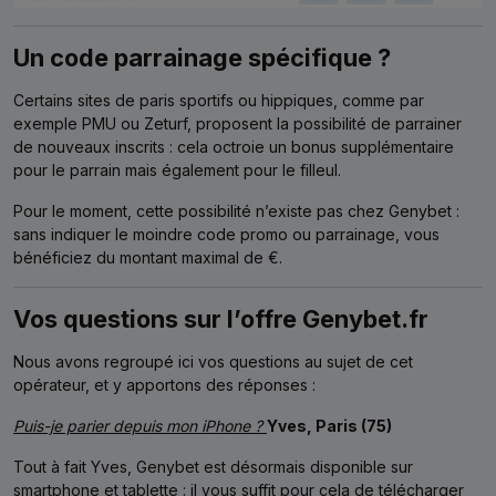
Un code parrainage spécifique ?
Certains sites de paris sportifs ou hippiques, comme par
exemple PMU ou Zeturf, proposent la possibilité de parrainer
de nouveaux inscrits : cela octroie un bonus supplémentaire
pour le parrain mais également pour le filleul.
Pour le moment, cette possibilité n’existe pas chez Genybet :
sans indiquer le moindre code promo ou parrainage, vous
bénéficiez du montant maximal de €.
Vos questions sur l’offre Genybet.fr
Nous avons regroupé ici vos questions au sujet de cet
opérateur, et y apportons des réponses :
Puis-je parier depuis mon iPhone ?
Yves, Paris (75)
Tout à fait Yves, Genybet est désormais disponible sur
smartphone et tablette : il vous suffit pour cela de télécharger