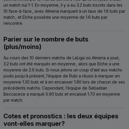
un match nul 1-1.
En moyenne, il y a eu 3.2 buts inscrits dans les
10 face-à-face
, avec Almeria marquant à un taux de 1.6 buts par
match
, et Elche possède une moyenne de 1.6 buts par
rencontre.
Parier sur le nombre de buts
(plus/moins)
Au cours des 10 derniers matchs de LaLiga où Almeria a joué,
3.2 buts ont été marqués en moyenne
, alors que Elche a une
moyenne de 2.6 buts.
Si nous jetons un coup d’œil aux matchs
joués jusqu’à présent,
l’équipe de Rubi a réussi à marquer en
moyenne 1.30 buts et à en encaisser 1.90 lors de chacun de ses
précédents matchs.
Cependant, l’équipe de Sebastian
Beccacece a marqué 0.90 buts et encaissé 1.70 en moyenne
par match.
Cotes et pronostics : les deux équipes
vont-elles marquer?