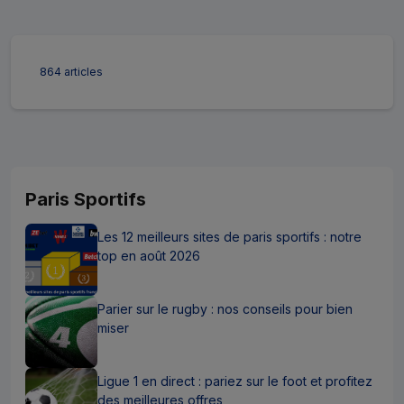
864 articles
Paris Sportifs
Les 12 meilleurs sites de paris sportifs : notre
top en août 2026
Parier sur le rugby : nos conseils pour bien
miser
Ligue 1 en direct : pariez sur le foot et profitez
des meilleures offres