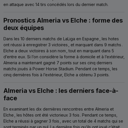
en attaque avec 14 tirs concédés lors du dernier match.
Pronostics Almeria vs Elche : forme des
deux équipes
Dans les 10 derniers matchs de LaLiga en Espagne
, les hotes
ont réussi à enregistrer 3 victoires
, et marquant dans 9 matchs
.
Elche a deux victoires à son nom
, tout en marquant dans 5
d’entre eux.
Si l’on considère la forme à domicile et à l’extérieur,
Almeria a maintenant gagné 7 points sur ses cinq derniers
matchs joués à Power Horse Stadium.
Pendant ce temps, les
cinq dernières fois à l’extérieur, Elche a obtenu 3 points.
Almeria vs Elche : les derniers face-à-
face
En examinant les dix dernières rencontres entre Almeria et
Elche
, les hôtes ont été victorieux 3 fois
. Pendant ce temps,
Elche a réussi à gagner 3 fois
, avec un total de 4 matchs qui se
sont terminés par un nul.
La dernière fois qu’ils ont joué c’était