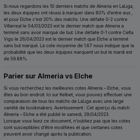
Si nous regardons les 10 derniers matchs de Almeria en LaLiga,
les deux équipes ont réussi à marquer dans 80% d’entre eux
,
et pour Elche c’est 30% des matchs.
Une défaite 0-2 contre
Villarreal le 04/03/2023 est le dernier match que Almeria a
terminé sans avoir marqué de but.
Une défaite 0-1 contre Celta
Vigo le 26/04/2023 est le dernier match que Elche a terminé
sans but marqué.
La cote moyenne de 1.67 nous indique que la
probabilité que les deux équipes marquent un but le mardi est
de 59.88%.
Parier sur Almeria vs Elche
Si vous recherchez les meilleures cotes Almeria – Elche, vous
êtes au bon endroit.
Ici sur Kelbet, vous pouvez effectuer une
comparaison de tous les matchs de LaLiga avec une large
variété de bookmakers.
Avertissement : Cet aperçu du match
Almeria – Elche a été publié le samedi, 29/04/2023.
Lorsque vous lisez ce document, n’oubliez pas que les cotes
sont susceptibles d’être modifiées et que certaines cotes
peuvent avoir changé après la publication.