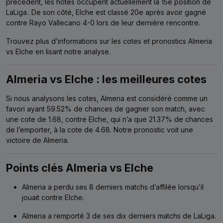
précédent, les hôtes occupent actuellement la 15e position de
LaLiga
. De son côté, Elche est classé 20e après avoir gagné
contre Rayo Vallecano 4-0 lors de leur dernière rencontre.
Trouvez plus d’informations sur les cotes et pronostics Almeria
vs Elche en lisant notre analyse.
Almeria vs Elche : les meilleures cotes
Si nous analysons les cotes, Almeria est considéré comme un
favori ayant 59.52% de chances de gagner son match, avec
une cote de 1.68, contre Elche, qui n’a que 21.37% de chances
de l’emporter, à la cote de 4.68. Notre pronostic voit une
victoire de Almeria.
Points clés Almeria vs Elche
Almeria a perdu ses 8 derniers matchs d’affilée lorsqu’il
jouait contre Elche.
Almeria a remporté 3 de ses dix derniers matchs de LaLiga.