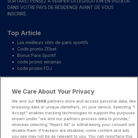
SURTAXÉ) PENSEZ À VÉRIFIER LA LÉGISLATION EN VIGUEUR
DANS VOTRE PAYS DE RÉSIDENCE AVANT DE VOUS
INSCRIRE.
Top Article
Les meilleurs sites de paris sportifs
Code promo ZEbet
Bonus Paris Sportif
code promo winamax
code promo FDJ
Liens importants
We Care About Your Privacy
A propos
We and our
1008
partners store and access personal data, like
browsing data or unique identifiers, on your device. Selecting "I
Notice légale
Accept" enables tracking technologies to support the purposes
shown under "we and our partners process data to provide,"
Presse-Recrutement-Partenariat
whereas selecting "Reject All" or withdrawing your consent will
Politique de confidentialité
disable them. If trackers are disabled, some content and ads
you see may not be as relevant to you. You can resurface this