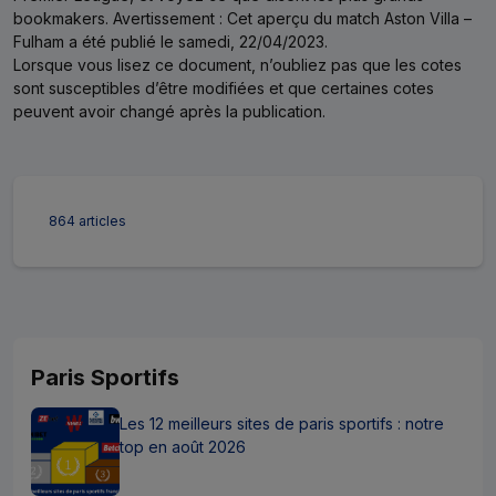
bookmakers.
Avertissement : Cet aperçu du match Aston Villa –
Fulham a été publié le samedi, 22/04/2023.
Lorsque vous lisez ce document, n’oubliez pas que les cotes
sont susceptibles d’être modifiées et que certaines cotes
peuvent avoir changé après la publication.
864 articles
Paris Sportifs
Les 12 meilleurs sites de paris sportifs : notre
top en août 2026