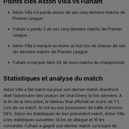
Points clés Aston Villa vs Fulham
Aston Villa n’a perdu aucun de ses cinq derniers matchs de
Premier League.
Fulham a perdu 3 de ses cinq derniers matchs de Premier
League.
Aston Villa a marqué au moins un but lors de chacun de ses
dix derniers matchs de Premier League.
Fulham a marqué dans 24 de leurs matchs de championnat.
Statistiques et analyse du match
Aston Villa a fait match nul pour son dernier match.
Brentford
était l’adversaire des joueurs de Unai Emery la fois dernière.
A
la fin de la rencontre, le tableau final affichait un score de 1-1.
Lors de ce match, ils ont eu une possession de balle d’environ
58%.
Selon les statistiques de leur précédent match, Aston Villa
a les statistiques suivantes: 14 tirs en attaque et 16 tirs
concédés.
Fulham a gagné son dernier match.
La troupe de