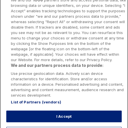
We and our
1006
partners store and access personal data, like
browsing data or unique identifiers, on your device. Selecting "I
Notice légale
Accept" enables tracking technologies to support the purposes
shown under "we and our partners process data to provide,"
Presse-Recrutement-Partenariat
whereas selecting "Reject All" or withdrawing your consent will
Politique de confidentialité
disable them. If trackers are disabled, some content and ads
you see may not be as relevant to you. You can resurface this
Politique de Cookies
menu to change your choices or withdraw consent at any time
by clicking the Show Purposes link on the bottom of the
Prévenir la dépendance aux jeux d’argent
webpage [or the floating icon on the bottom-left of the
Nos rédacteurs
webpage, if applicable]. Your choices will have effect within
our Website. For more details, refer to our Privacy Policy.
We and our partners process data to provide:
Use precise geolocation data. Actively scan device
characteristics for identification. Store and/or access
information on a device. Personalised advertising and content,
Les jeux d’argent et de hasard sont resérvés aux personnes majeures
advertising and content measurement, audience research and
services development.
List of Partners (vendors)
Interdiction volontaire de jeux: Toute personne peut demander à être
interdite de jeux. Cette demande est formée auprès de l’Autorité nationale
des jeux. Cette interdiction est applicable dans les casinos, dans les clubs
I Accept
de jeux, sur les sites de jeux et de paris en ligne exploités par les
opérateurs de jeux agréés en France, sur le site de jeux de loterie en ligne
exploité par La Française des jeux ainsi que sur les bornes de jeux