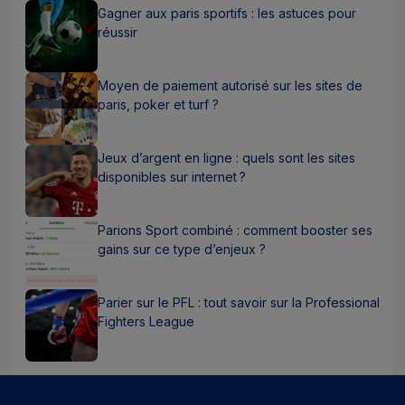
Gagner aux paris sportifs : les astuces pour
réussir
Moyen de paiement autorisé sur les sites de
paris, poker et turf ?
Jeux d’argent en ligne : quels sont les sites
disponibles sur internet ?
Parions Sport combiné : comment booster ses
gains sur ce type d’enjeux ?
Parier sur le PFL : tout savoir sur la Professional
Fighters League