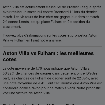
Aston Villa est actuellement classé 6e de Premier League après
avoir réalisé un match nul contre Brentford 1-1 lors du dernier
match
. Les visiteurs de leur côté ont gagné leur dernier match
2-1 contre Leeds, ce qui place Fulham en 9e position du
classement.
Trouvez plus d’informations sur les cotes et pronostics Aston
Villa vs Fulham en lisant notre analyse.
Aston Villa vs Fulham : les meilleures
cotes
La cote moyenne de 1.76 nous indique que Aston Villa a
56.82% de chances de gagner dans cette rencontre. D’autre
part, les chances de Fulham de gagner sont de 22.68%, avec
une cote moyenne de 4.41. Tout ceci montre que Aston Villa est
considéré comme favori pour ce match à venir. Notre pronostic
voit une victoire de Aston Villa.