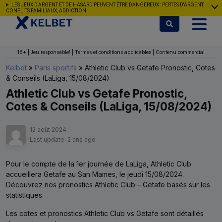
Aller au contenu
LES JEUX D'ARGENT ET DE HASARD PEUVENT ÊTRE DANGEREUX : PERTES D'ARGENT,
CONFLITS FAMILIAUX, ADDICTION.
18+ | Jeu responsable! | Termes et conditions applicables | Contenu commercial
Kelbet
»
Paris sportifs
»
Athletic Club vs Getafe Pronostic, Cotes
& Conseils (LaLiga, 15/08/2024)
Athletic Club vs Getafe Pronostic,
Cotes & Conseils (LaLiga, 15/08/2024)
12 août 2024
Last update: 2 ans ago
Pour le compte de la 1er journée de LaLiga, Athletic Club
accueillera Getafe au San Mames, le jeudi 15/08/2024.
Découvrez nos pronostics Athletic Club – Getafe basés sur les
statistiques.
Les cotes et pronostics Athletic Club vs Getafe sont détaillés