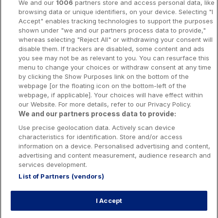
A propos
We and our
1006
partners store and access personal data, like
browsing data or unique identifiers, on your device. Selecting "I
Notice légale
Accept" enables tracking technologies to support the purposes
shown under "we and our partners process data to provide,"
Presse-Recrutement-Partenariat
whereas selecting "Reject All" or withdrawing your consent will
Politique de confidentialité
disable them. If trackers are disabled, some content and ads
you see may not be as relevant to you. You can resurface this
Politique de Cookies
menu to change your choices or withdraw consent at any time
by clicking the Show Purposes link on the bottom of the
Prévenir la dépendance aux jeux d’argent
webpage [or the floating icon on the bottom-left of the
Nos rédacteurs
webpage, if applicable]. Your choices will have effect within
our Website. For more details, refer to our Privacy Policy.
We and our partners process data to provide:
Use precise geolocation data. Actively scan device
characteristics for identification. Store and/or access
information on a device. Personalised advertising and content,
Les jeux d’argent et de hasard sont resérvés aux personnes majeures
advertising and content measurement, audience research and
services development.
List of Partners (vendors)
Interdiction volontaire de jeux: Toute personne peut demander à être
interdite de jeux. Cette demande est formée auprès de l’Autorité nationale
des jeux. Cette interdiction est applicable dans les casinos, dans les clubs
I Accept
de jeux, sur les sites de jeux et de paris en ligne exploités par les
opérateurs de jeux agréés en France, sur le site de jeux de loterie en ligne
exploité par La Française des jeux ainsi que sur les bornes de jeux