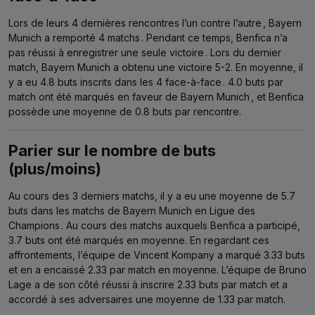
Lors de leurs 4 dernières rencontres l’un contre l’autre
, Bayern
Munich a remporté 4 matchs
. Pendant ce temps, Benfica n’a
pas réussi à enregistrer une seule victoire
.
Lors du dernier
match, Bayern Munich a obtenu une victoire 5-2.
En moyenne, il
y a eu 4.8 buts inscrits dans les 4 face-à-face
. 4.0 buts par
match ont été marqués en faveur de Bayern Munich
, et Benfica
possède une moyenne de 0.8 buts par rencontre.
Parier sur le nombre de buts
(plus/moins)
Au cours des 3 derniers matchs, il y a eu une moyenne de 5.7
buts dans les matchs de Bayern Munich en Ligue des
Champions
. Au cours des matchs auxquels Benfica a participé,
3.7 buts ont été marqués en moyenne.
En regardant ces
affrontements,
l’équipe de Vincent Kompany a marqué 3.33 buts
et en a encaissé 2.33 par match en moyenne.
L’équipe de Bruno
Lage a de son côté réussi à inscrire 2.33 buts par match et a
accordé à ses adversaires une moyenne de 1.33 par match.