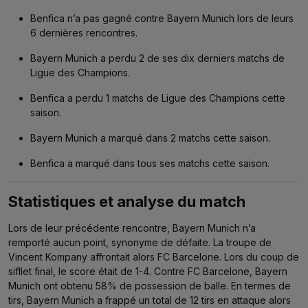
Benfica n’a pas gagné contre Bayern Munich lors de leurs
6 dernières rencontres.
Bayern Munich a perdu 2 de ses dix derniers matchs de
Ligue des Champions.
Benfica a perdu 1 matchs de Ligue des Champions cette
saison.
Bayern Munich a marqué dans 2 matchs cette saison.
Benfica a marqué dans tous ses matchs cette saison.
Statistiques et analyse du match
Lors de leur précédente rencontre, Bayern Munich n’a
remporté aucun point, synonyme de défaite.
La troupe de
Vincent Kompany affrontait alors FC Barcelone.
Lors du coup de
sifllet final, le score était de 1-4.
Contre FC Barcelone, Bayern
Munich ont obtenu 58% de possession de balle.
En termes de
tirs, Bayern Munich a frappé un total de 12 tirs en attaque alors