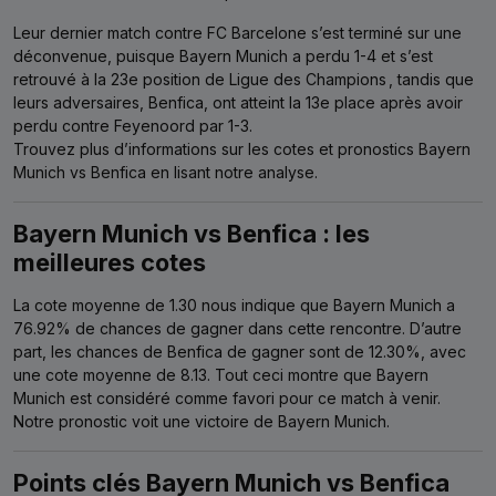
Leur dernier match contre FC Barcelone s’est terminé sur une
déconvenue, puisque Bayern Munich a perdu 1-4 et s’est
retrouvé à la 23e position de Ligue des Champions
, tandis que
leurs adversaires, Benfica, ont atteint la 13e place après avoir
perdu contre Feyenoord par 1-3.
Trouvez plus d’informations sur les cotes et pronostics Bayern
Munich vs Benfica en lisant notre analyse.
Bayern Munich vs Benfica : les
meilleures cotes
La cote moyenne de 1.30 nous indique que Bayern Munich a
76.92% de chances de gagner dans cette rencontre. D’autre
part, les chances de Benfica de gagner sont de 12.30%, avec
une cote moyenne de 8.13. Tout ceci montre que Bayern
Munich est considéré comme favori pour ce match à venir.
Notre pronostic voit une victoire de Bayern Munich.
Points clés Bayern Munich vs Benfica