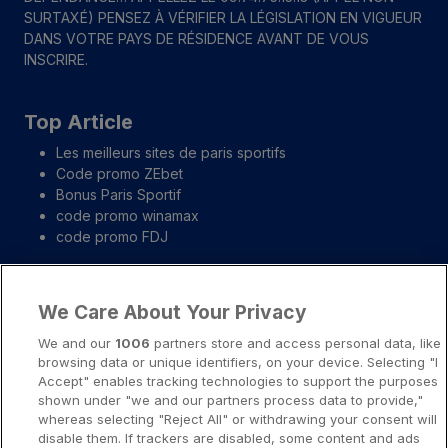
SURTAXÉ) PENSEZ À VÉRIFIER LA LÉGISLATION EN VIGUEUR
DANS VOTRE PAYS DE RÉSIDENCE AVANT DE VOUS
INSCRIRE.
Top Article
Les meilleurs sites de paris sportifs
Code promo ZEbet
Bonus Paris Sportif
code promo winamax
code promo FDJ
Liens importants
We Care About Your Privacy
A propos
We and our
1006
partners store and access personal data, like
browsing data or unique identifiers, on your device. Selecting "I
Notice légale
Accept" enables tracking technologies to support the purposes
shown under "we and our partners process data to provide,"
Presse-Recrutement-Partenariat
whereas selecting "Reject All" or withdrawing your consent will
Politique de confidentialité
disable them. If trackers are disabled, some content and ads