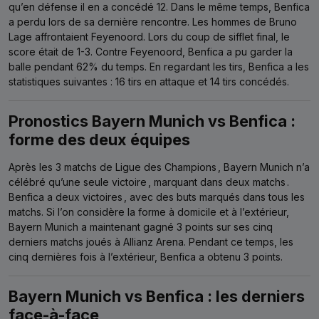
qu’en défense il en a concédé 12.
Dans le même temps, Benfica
a perdu lors de sa dernière rencontre.
Les hommes de Bruno
Lage affrontaient Feyenoord.
Lors du coup de sifflet final, le
score était de 1-3.
Contre Feyenoord, Benfica a pu garder la
balle pendant 62% du temps.
En regardant les tirs, Benfica a les
statistiques suivantes : 16 tirs en attaque et 14 tirs concédés.
Pronostics Bayern Munich vs Benfica :
forme des deux équipes
Après les 3 matchs de Ligue des Champions
, Bayern Munich n’a
célébré qu’une seule victoire
, marquant dans deux matchs
.
Benfica a deux victoires
, avec des buts marqués dans tous les
matchs.
Si l’on considère la forme à domicile et à l’extérieur,
Bayern Munich a maintenant gagné 3 points sur ses cinq
derniers matchs joués à Allianz Arena.
Pendant ce temps, les
cinq dernières fois à l’extérieur, Benfica a obtenu 3 points.
Bayern Munich vs Benfica : les derniers
face-à-face