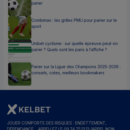
parier
Combimax : les grilles PMU pour parier sur le
sport
Unibet cyclisme : sur quelle épreuve peut-on
parier ? Quels sont les paris à l’affiche ?
Parier sur la Ligue des Champions 2025-2026 :
conseils, cotes, meilleurs bookmakers
JOUER COMPORTE DES RISQUES : ENDETTEMENT,
DÉPENDANCE… APPELLEZ LE 09.74.75.13.13 (APPEL NON