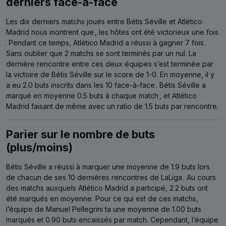
derniers face-à-face
Les dix derniers matchs joués entre Bétis Séville et Atlético
Madrid nous montrent que
, les hôtes ont été victorieux une fois
. Pendant ce temps, Atlético Madrid a réussi à gagner 7 fois
.
Sans oublier que 2 matchs se sont terminés par un nul.
La
dernière rencontre entre ces deux équipes s’est terminée par
la victoire de Bétis Séville sur le score de 1-0.
En moyenne, il y
a eu 2.0 buts inscrits dans les 10 face-à-face
. Bétis Séville a
marqué en moyenne 0.5 buts à chaque match
, et Atlético
Madrid faisant de même avec un ratio de 1.5 buts par rencontre.
Parier sur le nombre de buts
(plus/moins)
Bétis Séville a réussi à marquer une moyenne de 1.9 buts lors
de chacun de ses 10 dernières rencontres de LaLiga
. Au cours
des matchs auxquels Atlético Madrid a participé, 2.2 buts ont
été marqués en moyenne.
Pour ce qui est de ces matchs,
l’équipe de Manuel Pellegrini ta une moyenne de 1.00 buts
marqués et 0.90 buts encaissés par match.
Cependant, l’équipe