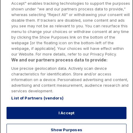
Notice légale
Accept" enables tracking technologies to support the purposes
shown under "we and our partners process data to provide,"
Presse-Recrutement-Partenariat
whereas selecting "Reject All" or withdrawing your consent will
Politique de confidentialité
disable them. If trackers are disabled, some content and ads
you see may not be as relevant to you. You can resurface this
Politique de Cookies
menu to change your choices or withdraw consent at any time
by clicking the Show Purposes link on the bottom of the
Prévenir la dépendance aux jeux d’argent
webpage [or the floating icon on the bottom-left of the
Nos rédacteurs
webpage, if applicable]. Your choices will have effect within
our Website. For more details, refer to our Privacy Policy.
We and our partners process data to provide:
Use precise geolocation data. Actively scan device
characteristics for identification. Store and/or access
information on a device. Personalised advertising and content,
Les jeux d’argent et de hasard sont resérvés aux personnes majeures
advertising and content measurement, audience research and
services development.
List of Partners (vendors)
Interdiction volontaire de jeux: Toute personne peut demander à être
interdite de jeux. Cette demande est formée auprès de l’Autorité nationale
des jeux. Cette interdiction est applicable dans les casinos, dans les clubs
I Accept
de jeux, sur les sites de jeux et de paris en ligne exploités par les
opérateurs de jeux agréés en France, sur le site de jeux de loterie en ligne
exploité par La Française des jeux ainsi que sur les bornes de jeux
accessibles avec un compte joueur exploitées par les opérateurs titulaires
Show Purposes
de droits exclusifs, notamment La Française des jeux et le Pari mutuel