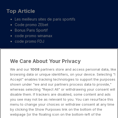
Top Article
Les meilleurs sites de paris sportifs
Code promo ZEbet
Bonus Paris Sportif
code promo winamax
code promo FDJ
Liens importants
We Care About Your Privacy
A propos
We and our
1008
partners store and access personal data, like
browsing data or unique identifiers, on your device. Selecting "I
Notice légale
Accept" enables tracking technologies to support the purposes
shown under "we and our partners process data to provide,"
Presse-Recrutement-Partenariat
whereas selecting "Reject All" or withdrawing your consent will
Politique de confidentialité
disable them. If trackers are disabled, some content and ads
you see may not be as relevant to you. You can resurface this
Politique de Cookies
menu to change your choices or withdraw consent at any time
by clicking the Show Purposes link on the bottom of the
Prévenir la dépendance aux jeux d’argent
webpage [or the floating icon on the bottom-left of the
Nos rédacteurs