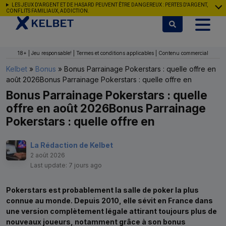
Aller au contenu
LES JEUX D'ARGENT ET DE HASARD PEUVENT ÊTRE DANGEREUX : PERTES D'ARGENT,
CONFLITS FAMILIAUX, ADDICTION.
18+ | Jeu responsable! | Termes et conditions applicables | Contenu commercial
Kelbet
»
Bonus
»
Bonus Parrainage Pokerstars : quelle offre en
août 2026Bonus Parrainage Pokerstars : quelle offre en
Bonus Parrainage Pokerstars : quelle
offre en août 2026Bonus Parrainage
Pokerstars : quelle offre en
La Rédaction de Kelbet
2 août 2026
Last update: 7 jours ago
Pokerstars est probablement la salle de poker la plus
connue au monde. Depuis 2010, elle sévit en France dans
une version complètement légale attirant toujours plus de
nouveaux joueurs, notamment grâce à son bonus