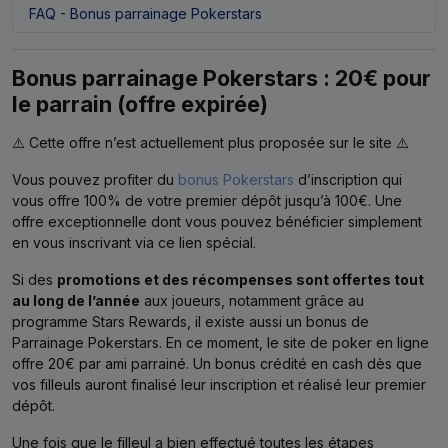
FAQ - Bonus parrainage Pokerstars
Bonus parrainage Pokerstars : 20€ pour
le parrain (offre expirée)
⚠️ Cette offre n’est actuellement plus proposée sur le site ⚠️
Vous pouvez profiter du
bonus Pokerstars
d’inscription qui
vous offre 100% de votre premier dépôt jusqu’à 100€. Une
offre exceptionnelle dont vous pouvez bénéficier simplement
en vous inscrivant via ce lien spécial.
Si des
promotions et des récompenses sont offertes tout
au long de l’année
aux joueurs, notamment grâce au
programme Stars Rewards, il existe aussi un bonus de
Parrainage Pokerstars. En ce moment, le site de poker en ligne
offre 20€ par ami parrainé. Un bonus crédité en cash dès que
vos filleuls auront finalisé leur inscription et réalisé leur premier
dépôt.
Une fois que le filleul a bien effectué toutes les étapes