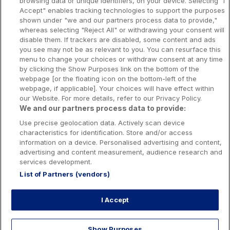
browsing data or unique identifiers, on your device. Selecting "I
Notice légale
Accept" enables tracking technologies to support the purposes
shown under "we and our partners process data to provide,"
Presse-Recrutement-Partenariat
whereas selecting "Reject All" or withdrawing your consent will
Politique de confidentialité
disable them. If trackers are disabled, some content and ads
you see may not be as relevant to you. You can resurface this
Politique de Cookies
menu to change your choices or withdraw consent at any time
by clicking the Show Purposes link on the bottom of the
Prévenir la dépendance aux jeux d’argent
webpage [or the floating icon on the bottom-left of the
Nos rédacteurs
webpage, if applicable]. Your choices will have effect within
our Website. For more details, refer to our Privacy Policy.
We and our partners process data to provide:
Use precise geolocation data. Actively scan device
characteristics for identification. Store and/or access
information on a device. Personalised advertising and content,
Les jeux d’argent et de hasard sont resérvés aux personnes majeures
advertising and content measurement, audience research and
services development.
List of Partners (vendors)
Interdiction volontaire de jeux: Toute personne peut demander à être
interdite de jeux. Cette demande est formée auprès de l’Autorité nationale
des jeux. Cette interdiction est applicable dans les casinos, dans les clubs
I Accept
de jeux, sur les sites de jeux et de paris en ligne exploités par les
opérateurs de jeux agréés en France, sur le site de jeux de loterie en ligne
exploité par La Française des jeux ainsi que sur les bornes de jeux
accessibles avec un compte joueur exploitées par les opérateurs titulaires
Show Purposes
de droits exclusifs, notamment La Française des jeux et le Pari mutuel