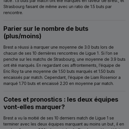
face
. 1.5 buts par match ont été marqués en faveur de Brest
, et
Strasbourg faisant de même avec un ratio de 1.5 buts par
rencontre.
Parier sur le nombre de buts
(plus/moins)
Brest a réussi à marquer une moyenne de 3.0 buts lors de
chacun de ses 10 dernières rencontres de Ligue 1
. Si l’on se
penche sur les matchs de Strasbourg, une moyenne de 3.9 buts
ont été marqués.
En regardant ces affrontements,
l’équipe de
Eric Roy ta une moyenne de 1.50 buts marqués et 1.50 buts
encaissés par match.
Cependant, l’équipe de Liam Rosenior a
marqué 1.70 buts et encaissé 2.20 en moyenne par match.
Cotes et pronostics : les deux équipes
vont-elles marquer?
Brest a vu la moitié de ses 10 derniers match de Ligue 1 se
terminer avec les deux équipes marquant au moins un but
, il en