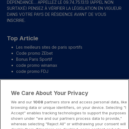
DÉPENDANCE… APPELLEZ LE 09.74.75.13.13 (APPEL NON
SURTAXÉ) PENSEZ À VÉRIFIER LA LÉGISLATION EN VIGUEUR
DANS VOTRE PAYS DE RÉSIDENCE AVANT DE VOUS
INSCRIRE.
Top Article
Les meilleurs sites de paris sportifs
Code promo ZEbet
Bonus Paris Sportif
code promo winamax
code promo FDJ
Liens importants
We Care About Your Privacy
A propos
We and our
1008
partners store and access personal data, like
browsing data or unique identifiers, on your device. Selecting "I
Notice légale
Accept" enables tracking technologies to support the purposes
shown under "we and our partners process data to provide,"
Presse-Recrutement-Partenariat
whereas selecting "Reject All" or withdrawing your consent will
Politique de confidentialité