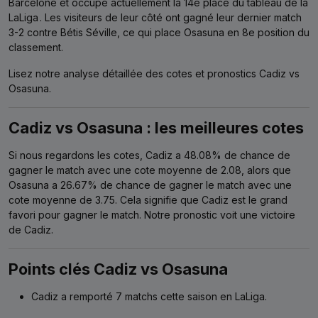
Barcelone et occupe actuellement la 14e place du tableau de la
LaLiga
. Les visiteurs de leur côté ont gagné leur dernier match
3-2 contre Bétis Séville, ce qui place Osasuna en 8e position du
classement.
Lisez notre analyse détaillée des cotes et pronostics Cadiz vs
Osasuna.
Cadiz vs Osasuna : les meilleures cotes
Si nous regardons les cotes, Cadiz a 48.08% de chance de
gagner le match avec une cote moyenne de 2.08, alors que
Osasuna a 26.67% de chance de gagner le match avec une
cote moyenne de 3.75. Cela signifie que Cadiz est le grand
favori pour gagner le match. Notre pronostic voit une victoire
de Cadiz.
Points clés Cadiz vs Osasuna
Cadiz a remporté 7 matchs cette saison en LaLiga.