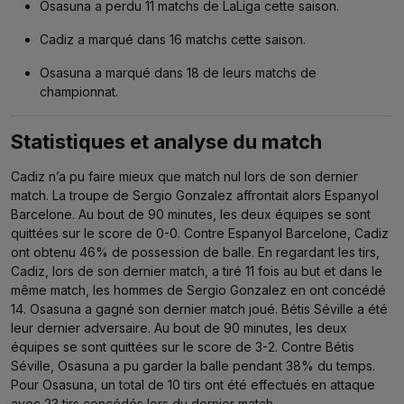
Osasuna a perdu 11 matchs de LaLiga cette saison.
Cadiz a marqué dans 16 matchs cette saison.
Osasuna a marqué dans 18 de leurs matchs de
championnat.
Statistiques et analyse du match
Cadiz n’a pu faire mieux que match nul lors de son dernier
match.
La troupe de Sergio Gonzalez affrontait alors Espanyol
Barcelone.
Au bout de 90 minutes, les deux équipes se sont
quittées sur le score de 0-0.
Contre Espanyol Barcelone, Cadiz
ont obtenu 46% de possession de balle.
En regardant les tirs,
Cadiz, lors de son dernier match, a tiré 11 fois au but et dans le
même match, les hommes de Sergio Gonzalez en ont concédé
14.
Osasuna a gagné son dernier match joué.
Bétis Séville a été
leur dernier adversaire.
Au bout de 90 minutes, les deux
équipes se sont quittées sur le score de 3-2.
Contre Bétis
Séville, Osasuna a pu garder la balle pendant 38% du temps.
Pour Osasuna, un total de 10 tirs ont été effectués en attaque
avec 23 tirs concédés lors du dernier match.