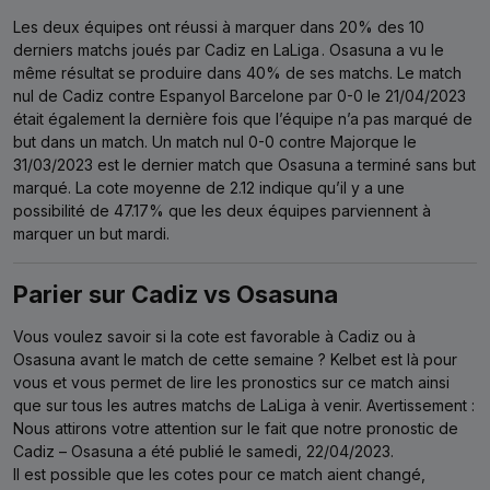
Les deux équipes ont réussi à marquer dans 20% des 10
derniers matchs joués par Cadiz en LaLiga
. Osasuna a vu le
même résultat se produire dans 40% de ses matchs.
Le match
nul de Cadiz contre Espanyol Barcelone par 0-0 le 21/04/2023
était également la dernière fois que l’équipe n’a pas marqué de
but dans un match.
Un match nul 0-0 contre Majorque le
31/03/2023 est le dernier match que Osasuna a terminé sans but
marqué.
La cote moyenne de 2.12 indique qu’il y a une
possibilité de 47.17% que les deux équipes parviennent à
marquer un but mardi.
Parier sur Cadiz vs Osasuna
Vous voulez savoir si la cote est favorable à Cadiz ou à
Osasuna avant le match de cette semaine ?
Kelbet est là pour
vous et vous permet de lire les pronostics sur ce match ainsi
que sur tous les autres matchs de LaLiga à venir.
Avertissement :
Nous attirons votre attention sur le fait que notre pronostic de
Cadiz – Osasuna a été publié le samedi, 22/04/2023.
Il est possible que les cotes pour ce match aient changé,