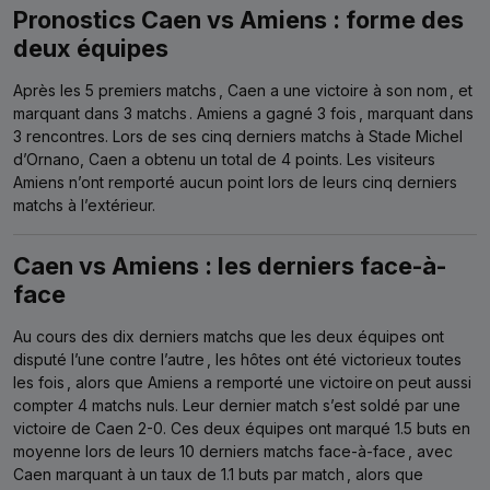
Pronostics Caen vs Amiens : forme des
deux équipes
Après les 5 premiers matchs
, Caen a une victoire à son nom
, et
marquant dans 3 matchs
. Amiens a gagné 3 fois
, marquant dans
3 rencontres.
Lors de ses cinq derniers matchs à Stade Michel
d’Ornano, Caen a obtenu un total de 4 points.
Les visiteurs
Amiens n’ont remporté aucun point lors de leurs cinq derniers
matchs à l’extérieur.
Caen vs Amiens : les derniers face-à-
face
Au cours des dix derniers matchs que les deux équipes ont
disputé l’une contre l’autre
, les hôtes ont été victorieux toutes
les fois
, alors que Amiens a remporté une victoire
on peut aussi
compter 4 matchs nuls.
Leur dernier match s’est soldé par une
victoire de Caen 2-0.
Ces deux équipes ont marqué 1.5 buts en
moyenne lors de leurs 10 derniers matchs face-à-face
, avec
Caen marquant à un taux de 1.1 buts par match
, alors que