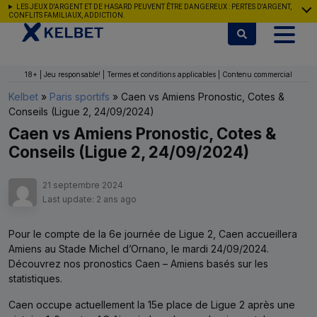
Aller au contenu
LES JEUX D'ARGENT ET DE HASARD PEUVENT ÊTRE DANGEREUX : PERTES D'ARGENT,
CONFLITS FAMILIAUX, ADDICTION.
18+ | Jeu responsable! | Termes et conditions applicables | Contenu commercial
Kelbet
»
Paris sportifs
»
Caen vs Amiens Pronostic, Cotes &
Conseils (Ligue 2, 24/09/2024)
Caen vs Amiens Pronostic, Cotes &
Conseils (Ligue 2, 24/09/2024)
21 septembre 2024
Last update: 2 ans ago
Pour le compte de la 6e journée de Ligue 2, Caen accueillera
Amiens au Stade Michel d’Ornano, le mardi 24/09/2024.
Découvrez nos pronostics Caen – Amiens basés sur les
statistiques.
Caen occupe actuellement la 15e place de Ligue 2 après une