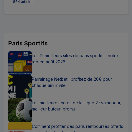
864 articles
Paris Sportifs
Les 12 meilleurs sites de paris sportifs : notre
top en août 2026
Parrainage Netbet : profitez de 20€ pour
chaque ami invité
Les meilleures cotes de la Ligue 2 : vainqueur,
meilleur buteur, promu
Comment profiter des paris remboursés offerts