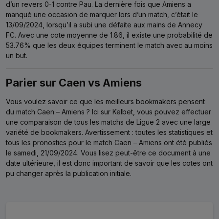
d’un revers 0-1 contre Pau.
La dernière fois que Amiens a
manqué une occasion de marquer lors d’un match, c’était le
13/09/2024, lorsqu’il a subi une défaite aux mains de Annecy
FC.
Avec une cote moyenne de 1.86, il existe une probabilité de
53.76% que les deux équipes terminent le match avec au moins
un but.
Parier sur Caen vs Amiens
Vous voulez savoir ce que les meilleurs bookmakers pensent
du match Caen – Amiens ?
Ici sur Kelbet, vous pouvez effectuer
une comparaison de tous les matchs de Ligue 2 avec une large
variété de bookmakers.
Avertissement : toutes les statistiques et
tous les pronostics pour le match Caen – Amiens ont été publiés
le samedi, 21/09/2024. Vous lisez peut-être ce document à une
date ultérieure, il est donc important de savoir que les cotes ont
pu changer après la publication initiale.