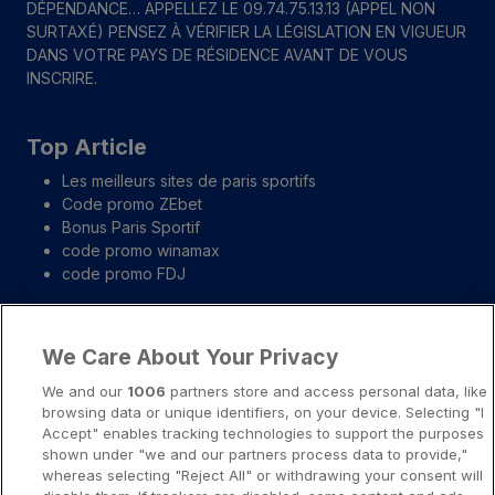
DÉPENDANCE… APPELLEZ LE 09.74.75.13.13 (APPEL NON
SURTAXÉ) PENSEZ À VÉRIFIER LA LÉGISLATION EN VIGUEUR
DANS VOTRE PAYS DE RÉSIDENCE AVANT DE VOUS
INSCRIRE.
Top Article
Les meilleurs sites de paris sportifs
Code promo ZEbet
Bonus Paris Sportif
code promo winamax
code promo FDJ
Liens importants
We Care About Your Privacy
A propos
We and our
1006
partners store and access personal data, like
browsing data or unique identifiers, on your device. Selecting "I
Notice légale
Accept" enables tracking technologies to support the purposes
shown under "we and our partners process data to provide,"
Presse-Recrutement-Partenariat
whereas selecting "Reject All" or withdrawing your consent will
Politique de confidentialité