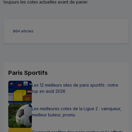
toujours les cotes actuelles avant de parier.
864 articles
Paris Sportifs
Les 12 meilleurs sites de paris sportifs : notre
top en août 2026
Les meilleures cotes de la Ligue 2 : vainqueur,
meilleur buteur, promu