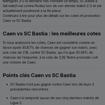
Martigues 3-0 la dernière fois
.Pendant ce temps, SC Bastia a
fait match nul contre Rodez lors de son dernier match 2-2 et est
actuellement positionné à la 9e place.
Continuez à lire pour plus de détails sur les cotes et pronostics
Caen vs SC Bastia.
Caen vs SC Bastia : les meilleures cotes
Si nous analysons les cotes, Caen est considéré comme un
favori ayant 45.87% de chances de gagner son match, avec
une cote de 2.18, contre SC Bastia, qui n’a que 30.49% de
chances de l’emporter, à la cote de 3.28. Notre pronostic voit
une victoire de Caen.
Points clés Caen vs SC Bastia
SC Bastia n’ont pas gagné contre Caen lors de leurs 3
précédentes rencontres.
Caen n’a remporté aucun de ses cinq derniers matchs de
Ligue 2.