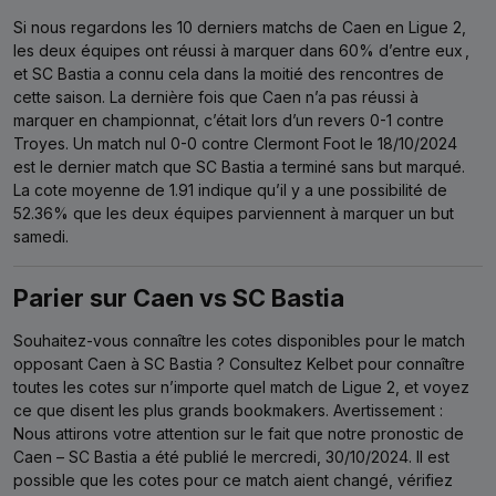
Si nous regardons les 10 derniers matchs de Caen en Ligue 2,
les deux équipes ont réussi à marquer dans 60% d’entre eux
,
et SC Bastia a connu cela dans la moitié des rencontres de
cette saison.
La dernière fois que Caen n’a pas réussi à
marquer en championnat, c’était lors d’un revers 0-1 contre
Troyes.
Un match nul 0-0 contre Clermont Foot le 18/10/2024
est le dernier match que SC Bastia a terminé sans but marqué.
La cote moyenne de 1.91 indique qu’il y a une possibilité de
52.36% que les deux équipes parviennent à marquer un but
samedi.
Parier sur Caen vs SC Bastia
Souhaitez-vous connaître les cotes disponibles pour le match
opposant Caen à SC Bastia ?
Consultez Kelbet pour connaître
toutes les cotes sur n’importe quel match de Ligue 2, et voyez
ce que disent les plus grands bookmakers.
Avertissement :
Nous attirons votre attention sur le fait que notre pronostic de
Caen – SC Bastia a été publié le mercredi, 30/10/2024. Il est
possible que les cotes pour ce match aient changé, vérifiez