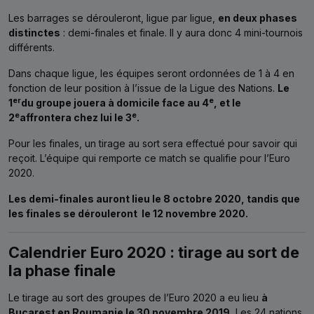
Les barrages se dérouleront, ligue par ligue,
en deux phases
distinctes
: demi-finales et finale. Il y aura donc 4 mini-tournois
différents.
Dans chaque ligue, les équipes seront ordonnées de 1 à 4 en
fonction de leur position à l’issue de la Ligue des Nations.
Le
er
e
1
du groupe jouera à domicile face au 4
, et le
e
e
2
affrontera chez lui le 3
.
Pour les finales, un tirage au sort sera effectué pour savoir qui
reçoit. L’équipe qui remporte ce match se qualifie pour l’Euro
2020.
Les demi-finales auront lieu le 8 octobre 2020, tandis que
les finales se dérouleront le 12 novembre 2020.
Calendrier Euro 2020 : tirage au sort de
la phase finale
Le tirage au sort des groupes de l’Euro 2020 a eu lieu
à
Bucarest en Roumanie le 30 novembre 2019.
Les 24 nations