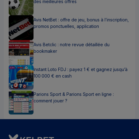
des meilleures offres
Avis NetBet : offre de jeu, bonus à l’inscription,
promos ponctuelles, application
Avis Betclic : notre revue détaillée du
bookmaker
Instant Loto FDJ : payez 1 € et gagnez jusqu’à
100 000 € en cash
Parions Sport & Parions Sport en ligne :
comment jouer ?