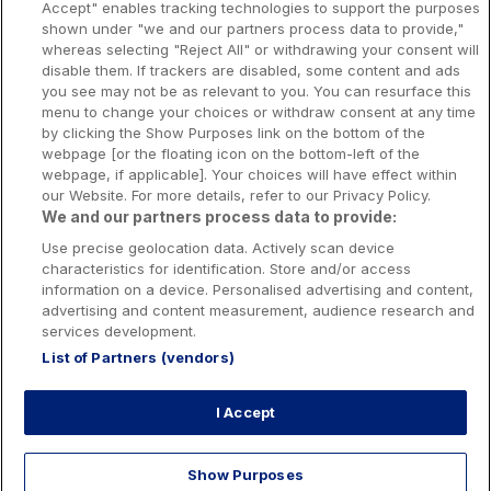
Accept" enables tracking technologies to support the purposes
shown under "we and our partners process data to provide,"
Presse-Recrutement-Partenariat
whereas selecting "Reject All" or withdrawing your consent will
Politique de confidentialité
disable them. If trackers are disabled, some content and ads
you see may not be as relevant to you. You can resurface this
Politique de Cookies
menu to change your choices or withdraw consent at any time
by clicking the Show Purposes link on the bottom of the
Prévenir la dépendance aux jeux d’argent
webpage [or the floating icon on the bottom-left of the
Nos rédacteurs
webpage, if applicable]. Your choices will have effect within
our Website. For more details, refer to our Privacy Policy.
We and our partners process data to provide:
Use precise geolocation data. Actively scan device
characteristics for identification. Store and/or access
information on a device. Personalised advertising and content,
Les jeux d’argent et de hasard sont resérvés aux personnes majeures
advertising and content measurement, audience research and
services development.
List of Partners (vendors)
Interdiction volontaire de jeux: Toute personne peut demander à être
interdite de jeux. Cette demande est formée auprès de l’Autorité nationale
des jeux. Cette interdiction est applicable dans les casinos, dans les clubs
I Accept
de jeux, sur les sites de jeux et de paris en ligne exploités par les
opérateurs de jeux agréés en France, sur le site de jeux de loterie en ligne
exploité par La Française des jeux ainsi que sur les bornes de jeux
accessibles avec un compte joueur exploitées par les opérateurs titulaires
Show Purposes
de droits exclusifs, notamment La Française des jeux et le Pari mutuel
urbain. Cette interdiction est prononcée pour une durée qui ne peut être