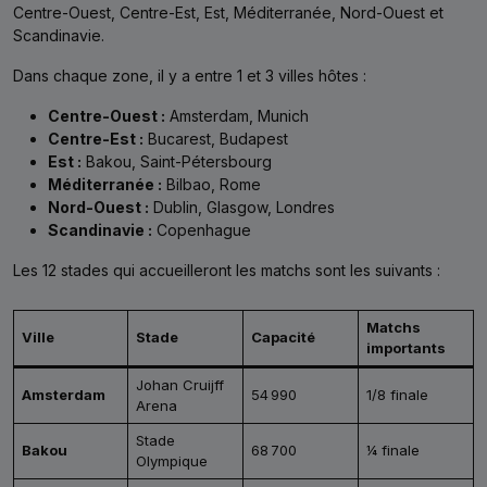
Centre-Ouest, Centre-Est, Est, Méditerranée, Nord-Ouest et
Scandinavie.
Dans chaque zone, il y a entre 1 et 3 villes hôtes :
Centre-Ouest :
Amsterdam, Munich
Centre-Est :
Bucarest, Budapest
Est :
Bakou, Saint-Pétersbourg
Méditerranée :
Bilbao, Rome
Nord-Ouest :
Dublin, Glasgow, Londres
Scandinavie :
Copenhague
Les 12 stades qui accueilleront les matchs sont les suivants :
Matchs
Ville
Stade
Capacité
importants
Johan Cruijff
Amsterdam
54 990
1/8 finale
Arena
Stade
Bakou
68 700
¼ finale
Olympique