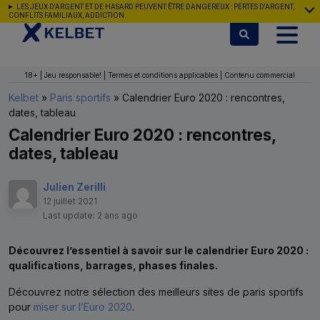
Aller au contenu
LES JEUX D'ARGENT ET DE HASARD PEUVENT ÊTRE DANGEREUX : PERTES D'ARGENT,
CONFLITS FAMILIAUX, ADDICTION.
18+ | Jeu responsable! | Termes et conditions applicables | Contenu commercial
Kelbet
»
Paris sportifs
»
Calendrier Euro 2020 : rencontres,
dates, tableau
Calendrier Euro 2020 : rencontres,
dates, tableau
Julien Zerilli
12 juillet 2021
Last update: 2 ans ago
Découvrez l’essentiel à savoir sur le calendrier Euro 2020 :
qualifications, barrages, phases finales.
Découvrez notre sélection des meilleurs sites de paris sportifs
pour
miser sur l’Euro 2020
.