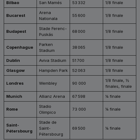
Bilbao
San Mamés
53 332
1/8 finale
Arena
Bucarest
55 600
1/8 finale
Nationala
Stade Ferenc-
Budapest
68 000
1/8 finale
Puskás
Parken
Copenhague
38 065
1/8 finale
Stadium
Dublin
Aviva Stadium
51 700
1/8 finale
Glasgow
Hampden Park
52 063
1/8 finale
1/8 finale, ½
Londres
Wembley
90 000
finales, finale
Munich
Allianz Arena
67 598
¼ finale
Stadio
Rome
73 000
¼ finale
Olimpico
Stade de
Saint-
Saint-
69 500
¼ finale
Pétersbourg
Pétersbourg