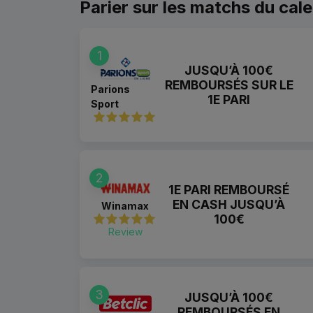
Parier sur les matchs du ca
1
JUSQU’À 100€
REMBOURSÉS SUR LE
Parions
1E PARI
Sport
2
1E PARI REMBOURSÉ
EN CASH JUSQU’À
Winamax
100€
Review
3
JUSQU’À 100€
REMBOURSÉS EN