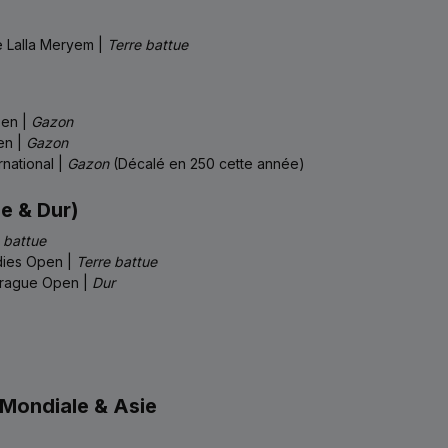
e Lalla Meryem |
Terre battue
pen |
Gazon
en |
Gazon
rnational |
Gazon
(Décalé en 250 cette année)
ue & Dur)
 battue
ies Open |
Terre battue
Prague Open |
Dur
Mondiale & Asie