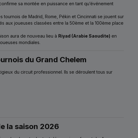
 confirme sa montée en puissance en tant qu’événement
tournois de Madrid, Rome, Pékin et Cincinnati se jouent sur
ités aux joueuses classées entre la 50ème et la 100ème place
aison aura de nouveau lieu à
Riyad (Arabie Saoudite)
en
joueuses mondiales.
ournois du Grand Chelem
gieux du circuit professionnel. Ils se déroulent tous sur
de la saison 2026