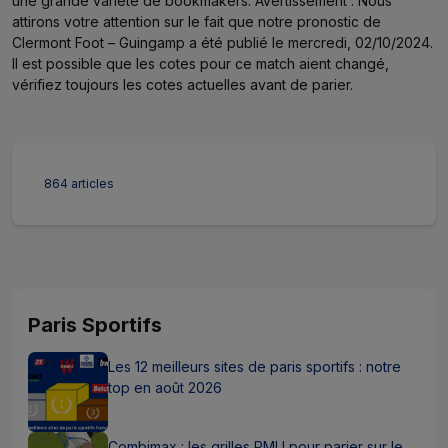
une grande variété de bookmakers.
Avertissement : Nous
attirons votre attention sur le fait que notre pronostic de
Clermont Foot – Guingamp a été publié le mercredi, 02/10/2024.
Il est possible que les cotes pour ce match aient changé,
vérifiez toujours les cotes actuelles avant de parier.
864 articles
Paris Sportifs
Les 12 meilleurs sites de paris sportifs : notre
top en août 2026
Combimax : les grilles PMU pour parier sur le