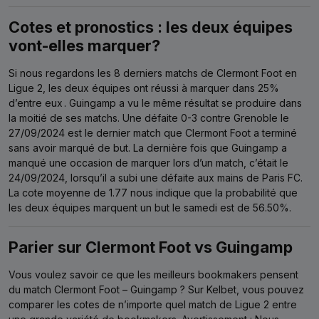
Cotes et pronostics : les deux équipes
vont-elles marquer?
Si nous regardons les 8 derniers matchs de Clermont Foot en
Ligue 2, les deux équipes ont réussi à marquer dans 25%
d’entre eux
. Guingamp a vu le même résultat se produire dans
la moitié de ses matchs.
Une défaite 0-3 contre Grenoble le
27/09/2024 est le dernier match que Clermont Foot a terminé
sans avoir marqué de but.
La dernière fois que Guingamp a
manqué une occasion de marquer lors d’un match, c’était le
24/09/2024, lorsqu’il a subi une défaite aux mains de Paris FC.
La cote moyenne de 1.77 nous indique que la probabilité que
les deux équipes marquent un but le samedi est de 56.50%.
Parier sur Clermont Foot vs Guingamp
Vous voulez savoir ce que les meilleurs bookmakers pensent
du match Clermont Foot – Guingamp ?
Sur Kelbet, vous pouvez
comparer les cotes de n’importe quel match de Ligue 2 entre