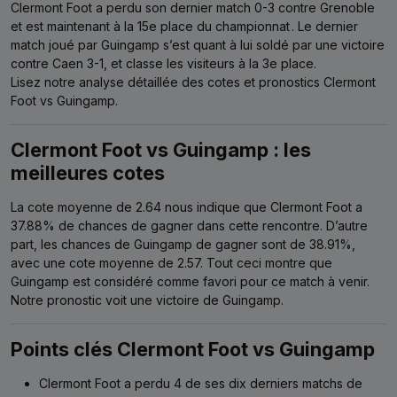
Clermont Foot a perdu son dernier match 0-3 contre Grenoble
et est maintenant à la 15e place du championnat
. Le dernier
match joué par Guingamp s’est quant à lui soldé par une victoire
contre Caen 3-1, et classe les visiteurs à la 3e place.
Lisez notre analyse détaillée des cotes et pronostics Clermont
Foot vs Guingamp.
Clermont Foot vs Guingamp : les
meilleures cotes
La cote moyenne de 2.64 nous indique que Clermont Foot a
37.88% de chances de gagner dans cette rencontre. D’autre
part, les chances de Guingamp de gagner sont de 38.91%,
avec une cote moyenne de 2.57. Tout ceci montre que
Guingamp est considéré comme favori pour ce match à venir.
Notre pronostic voit une victoire de Guingamp.
Points clés Clermont Foot vs Guingamp
Clermont Foot a perdu 4 de ses dix derniers matchs de