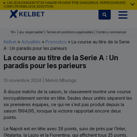
Aller au contenu
LES JEUX D'ARGENT ET DE HASARD PEUVENT ÊTRE DANGEREUX : PERTES D'ARGENT,
CONFLITS FAMILIAUX, ADDICTION.
18+ | Jeu responsable! | Termes et conditions applicables | Contenu commercial
Kelbet
»
Actualités
»
Pronostics
»
La course au titre de la Serie
A : Un paradis pour les parieurs
La course au titre de la Serie A : Un
paradis pour les parieurs
13 novembre 2024
|
Melvin Mbunga
À douze matchs de la saison, le classement montre une course
incroyablement serrée en tête. Seules deux unités séparent les
six premières équipes, ce qui ne s’est pas produit depuis la
saison 1994/95, lorsque la victoire rapportait encore deux
points.
Le Napoli est en tête avec 26 points, suivi de près par l’Inter,
l’Atalanta, la Lazio et la Fiorentina, qui affichent tous 25 points,