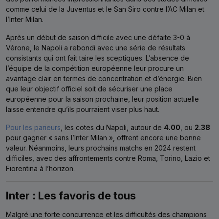
comme celui de la Juventus et le San Siro contre l’AC Milan et
l’Inter Milan.
Après un début de saison difficile avec une défaite 3-0 à
Vérone, le Napoli a rebondi avec une série de résultats
consistants qui ont fait taire les sceptiques. L’absence de
l’équipe de la compétition européenne leur procure un
avantage clair en termes de concentration et d’énergie. Bien
que leur objectif officiel soit de sécuriser une place
européenne pour la saison prochaine, leur position actuelle
laisse entendre qu’ils pourraient viser plus haut.
Pour les parieurs
, les cotes du Napoli, autour de
4.00
, ou
2.38
pour gagner « sans l’Inter Milan », offrent encore une bonne
valeur. Néanmoins, leurs prochains matchs en 2024 restent
difficiles, avec des affrontements contre Roma, Torino, Lazio et
Fiorentina à l’horizon.
Inter : Les favoris de tous
Malgré une forte concurrence et les difficultés des champions