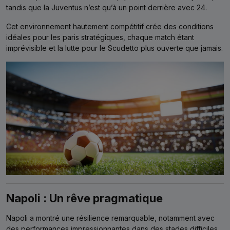
tandis que la Juventus n’est qu’à un point derrière avec 24.
Cet environnement hautement compétitif crée des conditions
idéales pour les paris stratégiques, chaque match étant
imprévisible et la lutte pour le Scudetto plus ouverte que jamais.
Napoli : Un rêve pragmatique
Napoli a montré une résilience remarquable, notamment avec
des performances impressionnantes dans des stades difficiles