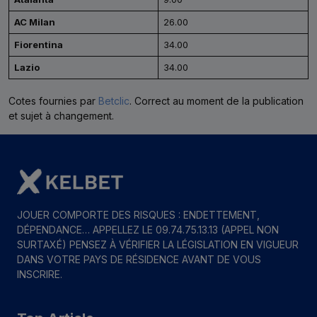
AC Milan
26.00
Fiorentina
34.00
Lazio
34.00
Cotes fournies par
Betclic
. Correct au moment de la publication
et sujet à changement.
JOUER COMPORTE DES RISQUES : ENDETTEMENT,
DÉPENDANCE… APPELLEZ LE 09.74.75.13.13 (APPEL NON
SURTAXÉ) PENSEZ À VÉRIFIER LA LÉGISLATION EN VIGUEUR
DANS VOTRE PAYS DE RÉSIDENCE AVANT DE VOUS
INSCRIRE.