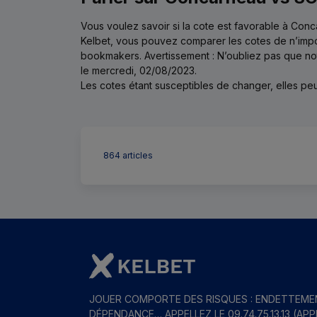
Vous voulez savoir si la cote est favorable à Con
Kelbet, vous pouvez comparer les cotes de n’impo
bookmakers.
Avertissement : N’oubliez pas que no
le mercredi, 02/08/2023.
Les cotes étant susceptibles de changer, elles peu
864 articles
JOUER COMPORTE DES RISQUES : ENDETTEME
DÉPENDANCE… APPELLEZ LE 09.74.75.13.13 (APP