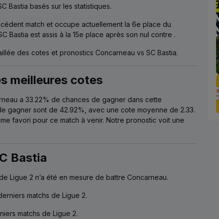
 Bastia basés sur les statistiques.
récédent match et occupe actuellement la 6e place du
 SC Bastia est assis à la 15e place après son nul contre .
aillée des cotes et pronostics Concarneau vs SC Bastia.
s meilleures cotes
rneau a 33.22% de chances de gagner dans cette
a de gagner sont de 42.92%, avec une cote moyenne de 2.33.
e favori pour ce match à venir. Notre pronostic voit une
C Bastia
 de Ligue 2 n’a été en mesure de battre Concarneau.
erniers matchs de Ligue 2.
niers matchs de Ligue 2.