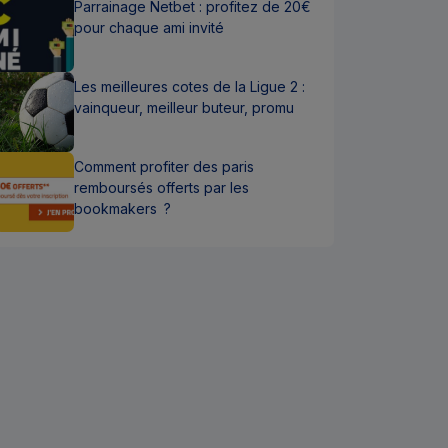
Parrainage Netbet : profitez de 20€
pour chaque ami invité
Les meilleures cotes de la Ligue 2 :
vainqueur, meilleur buteur, promu
Comment profiter des paris
remboursés offerts par les
bookmakers ?