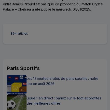
entre-temps. N’oubliez pas que ce pronostic du match Crystal
Palace – Chelsea a été publié le mercredi, 01/01/2025.
864 articles
Paris Sportifs
Les 12 meilleurs sites de paris sportifs : notre
top en août 2026
Ligue 1 en direct : pariez sur le foot et profitez
des meilleures offres