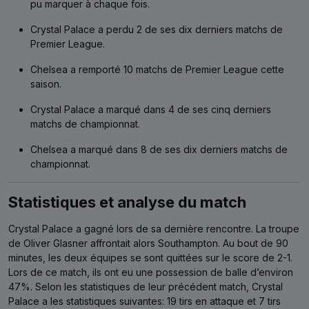
pu marquer à chaque fois.
Crystal Palace a perdu 2 de ses dix derniers matchs de
Premier League.
Chelsea a remporté 10 matchs de Premier League cette
saison.
Crystal Palace a marqué dans 4 de ses cinq derniers
matchs de championnat.
Chelsea a marqué dans 8 de ses dix derniers matchs de
championnat.
Statistiques et analyse du match
Crystal Palace a gagné lors de sa dernière rencontre.
La troupe
de Oliver Glasner affrontait alors Southampton.
Au bout de 90
minutes, les deux équipes se sont quittées sur le score de 2-1.
Lors de ce match, ils ont eu une possession de balle d’environ
47%.
Selon les statistiques de leur précédent match, Crystal
Palace a les statistiques suivantes: 19 tirs en attaque et 7 tirs