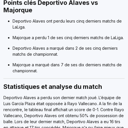
Points clés Deportivo Alaves vs
Majorque
Deportivo Alaves ont perdu leurs cinq derniers matchs de
LaLiga.
Majorque a perdu 1 de ses cinq derniers matchs de LaLiga.
Deportivo Alaves a marqué dans 2 de ses cinq derniers
matchs de championnat.
Majorque a marqué dans 7 de ses dix derniers matchs de
championnat.
Statistiques et analyse du match
Deportivo Alaves a perdu son dernier match joué.
L’équipe de
Luis García Plaza était opposée à Rayo Vallecano.
A la fin de la
rencontre, le tableau final affichait un score de 0-1.
Contre Rayo
Vallecano, Deportivo Alaves ont obtenu 50% de possession de
balle.
Lors de leur dernier match, Deportivo Alaves a eu 16 tirs
en attaque et 17 tirs concédés.
Majorque n’a pu faire mieux que