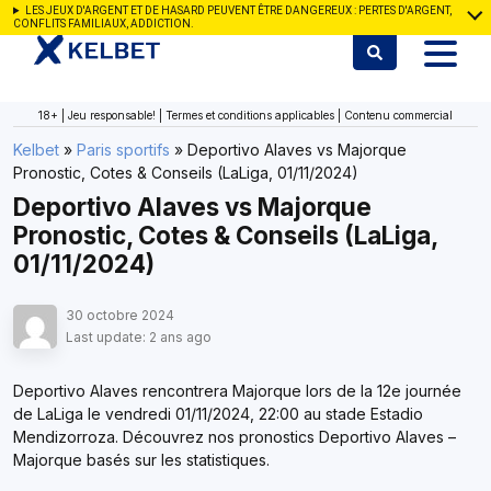
Aller au contenu
LES JEUX D'ARGENT ET DE HASARD PEUVENT ÊTRE DANGEREUX : PERTES D'ARGENT,
CONFLITS FAMILIAUX, ADDICTION.
18+ | Jeu responsable! | Termes et conditions applicables | Contenu commercial
Kelbet
»
Paris sportifs
»
Deportivo Alaves vs Majorque
Pronostic, Cotes & Conseils (LaLiga, 01/11/2024)
Deportivo Alaves vs Majorque
Pronostic, Cotes & Conseils (LaLiga,
01/11/2024)
30 octobre 2024
Last update: 2 ans ago
Deportivo Alaves rencontrera Majorque lors de la 12e journée
de LaLiga le vendredi 01/11/2024, 22:00 au stade Estadio
Mendizorroza. Découvrez nos pronostics Deportivo Alaves –
Majorque basés sur les statistiques.