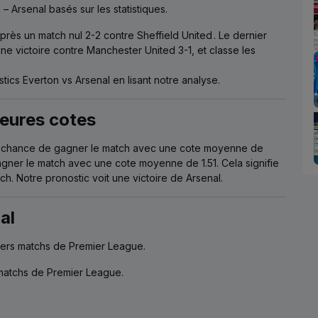
 Arsenal basés sur les statistiques.
près un match nul 2-2 contre Sheffield United
. Le dernier
une victoire contre Manchester United 3-1, et classe les
tics Everton vs Arsenal en lisant notre analyse.
leures cotes
de chance de gagner le match avec une cote moyenne de
gner le match avec une cote moyenne de 1.51. Cela signifie
h. Notre pronostic voit une victoire de Arsenal.
al
iers matchs de Premier League.
 matchs de Premier League.