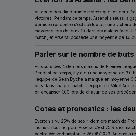
Au cours des dix derniers matchs que les deux équi
victoires
. Pendant ce temps, Arsenal a réussi à gag
dernière rencontre s’est soldée par une victoire d
moyenne lors de leurs 10 derniers matchs face-à-
match
, et Arsenal possède une moyenne de 1.6 bu
Parier sur le nombre de buts
Au cours des 4 derniers matchs de Premier Leagu
Pendant ce temps, il y a eu une moyenne de 3.0 bu
l’équipe de Sean Dyche a marqué en moyenne 0.5
buts dans chaque match.
L’équipe de Mikel Arteta
en encaisser 1.00 lors de chacun de ses précéden
Cotes et pronostics : les de
Everton a vu 25% de ses 4 derniers match de Pre
moins un but
, et pour Arsenal c’est 75% des match
contre Wolverhampton le 26/08/2023.
Arsenal a r