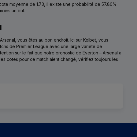
ote moyenne de 1.73, il existe une probabilité de 57.80%
moins un but.
l
Arsenal, vous êtes au bon endroit.
Ici sur Kelbet, vous
tchs de Premier League avec une large variété de
tention sur le fait que notre pronostic de Everton – Arsenal a
e les cotes pour ce match aient changé, vérifiez toujours les