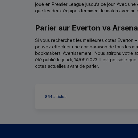
joué en Premier League jusqu’à ce jour.
Avec une c
que les deux équipes terminent le match avec au 
Parier sur Everton vs Arsena
Si vous recherchez les meilleures cotes Everton – 
pouvez effectuer une comparaison de tous les ma
bookmakers.
Avertissement : Nous attirons votre at
été publié le jeudi, 14/09/2023. Il est possible qu
cotes actuelles avant de parier.
864 articles