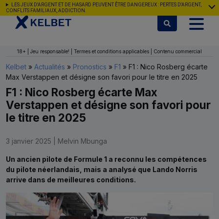
Aller au contenu
LES JEUX D'ARGENT ET DE HASARD PEUVENT ÊTRE DANGEREUX : PERTES D'ARGENT,
CONFLITS FAMILIAUX, ADDICTION.
18+ | Jeu responsable! | Termes et conditions applicables | Contenu commercial
Kelbet
»
Actualités
»
Pronostics
»
F1
»
F1 : Nico Rosberg écarte
Max Verstappen et désigne son favori pour le titre en 2025
F1 : Nico Rosberg écarte Max
Verstappen et désigne son favori pour
le titre en 2025
3 janvier 2025
|
Melvin Mbunga
Un ancien pilote de Formule 1 a reconnu les compétences
du pilote néerlandais, mais a analysé que Lando Norris
arrive dans de meilleures conditions.