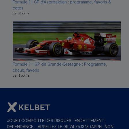
Formule 1 | GP d’Azerbaïdjan : programme, favoris &
cotes
par Sophie
Formule 1 – GP de Grande-Bretagne : Programme,
circuit, favoris
par Sophie
JOUER COMPORTE DES RISQUES : ENDETTEMENT,
DÉPENDANCE… APPELLEZ LE 09.74.75.13.13 (APPEL NON