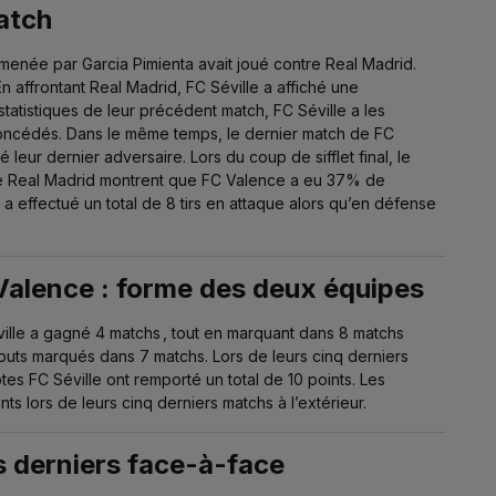
atch
menée par Garcia Pimienta avait joué contre Real Madrid.
En affrontant Real Madrid, FC Séville a affiché une
statistiques de leur précédent match, FC Séville a les
 concédés.
Dans le même temps, le dernier match de FC
é leur dernier adversaire.
Lors du coup de sifflet final, le
tre Real Madrid montrent que FC Valence a eu 37% de
 a effectué un total de 8 tirs en attaque alors qu’en défense
 Valence : forme des deux équipes
ville a gagné 4 matchs
, tout en marquant dans 8 matchs
buts marqués dans 7 matchs.
Lors de leurs cinq derniers
tes FC Séville ont remporté un total de 10 points.
Les
ts lors de leurs cinq derniers matchs à l’extérieur.
es derniers face-à-face