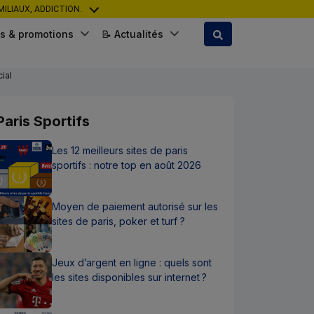
ILIAUX, ADDICTION.
s & promotions
📝 Actualités
ial
Paris Sportifs
Les 12 meilleurs sites de paris
sportifs : notre top en août 2026
Moyen de paiement autorisé sur les
sites de paris, poker et turf ?
Jeux d’argent en ligne : quels sont
les sites disponibles sur internet ?