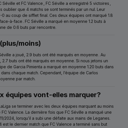
C Séville et FC Valence
, FC Séville a enregistré 5 victoires
,
ns oublier que 4 matchs se sont terminés par un nul.
Leur
0 au coup de sifflet final.
Ces deux équipes ont marqué 1.8
 face-à-face
. FC Séville a marqué en moyenne 1.2 buts à
ne de 0.6 buts par rencontre.
 (plus/moins)
Séville a joué, 2.9 buts ont été marqués en moyenne
. Au
, 2.7 buts ont été marqués en moyenne.
Si nous jetons un
uipe de Garcia Pimienta a marqué en moyenne 1.20 buts dans
s dans chaque match.
Cependant, l’équipe de Carlos
moyenne par match.
ux équipes vont-elles marquer?
LaLiga se terminer avec les deux équipes marquant au moins
 FC Valence.
La dernière fois que FC Séville a manqué une
11/2024, lorsqu’il a subi une défaite aux mains de Leganes.
24 est le dernier match que FC Valence a terminé sans but