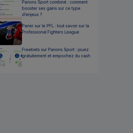
Parions Sport combiné : comment
booster ses gains sur ce type
d’enjeux ?
Parier sur le PFL : tout savoir sur la
Professional Fighters League
Freebets sur Parions Sport : jouez
gratuitement et empochez du cash