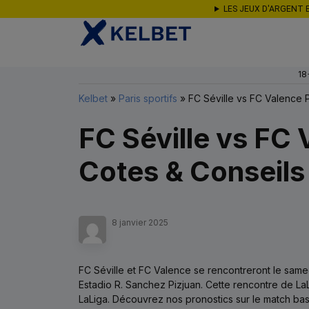
Aller au contenu
LES JEUX D'ARGENT 
18
Kelbet
»
Paris sportifs
»
FC Séville vs FC Valence P
FC Séville vs FC 
Cotes & Conseils
8 janvier 2025
FC Séville et FC Valence se rencontreront le samed
Estadio R. Sanchez Pizjuan. Cette rencontre de La
LaLiga. Découvrez nos pronostics sur le match basés