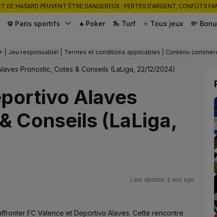
ET DE HASARD PEUVENT ÊTRE DANGEREUX : PERTES D'ARGENT, CONFLITS FAM
⚽ Paris sportifs
♣ Poker
🏇 Turf
⭐ Tous jeux
💸 Bonu
+ | Jeu responsable! | Termes et conditions applicables | Contenu commerc
laves Pronostic, Cotes & Conseils (LaLiga, 22/12/2024)
portivo Alaves
& Conseils (LaLiga,
Last update: 2 ans ago
affronter FC Valence et Deportivo Alaves. Cette rencontre