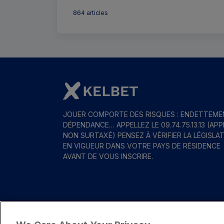
864 articles
JOUER COMPORTE DES RISQUES : ENDETTEME
DÉPENDANCE… APPELLEZ LE 09.74.75.13.13 (APP
NON SURTAXÉ) PENSEZ À VÉRIFIER LA LÉGISLA
EN VIGUEUR DANS VOTRE PAYS DE RÉSIDENCE
AVANT DE VOUS INSCRIRE.