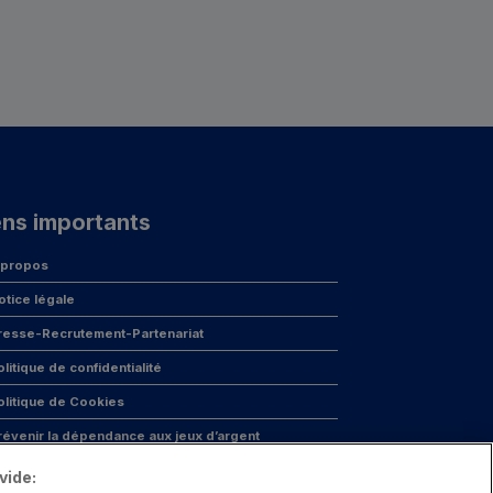
ens importants
 propos
otice légale
resse-Recrutement-Partenariat
olitique de confidentialité
olitique de Cookies
révenir la dépendance aux jeux d’argent
os rédacteurs
vide: