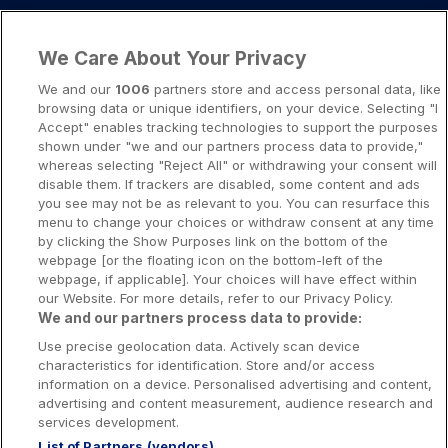
Liens importants
We Care About Your Privacy
A propos
We and our
1006
partners store and access personal data, like
browsing data or unique identifiers, on your device. Selecting "I
Notice légale
Accept" enables tracking technologies to support the purposes
shown under "we and our partners process data to provide,"
Presse-Recrutement-Partenariat
whereas selecting "Reject All" or withdrawing your consent will
Politique de confidentialité
disable them. If trackers are disabled, some content and ads
you see may not be as relevant to you. You can resurface this
Politique de Cookies
menu to change your choices or withdraw consent at any time
by clicking the Show Purposes link on the bottom of the
Prévenir la dépendance aux jeux d’argent
webpage [or the floating icon on the bottom-left of the
Nos rédacteurs
webpage, if applicable]. Your choices will have effect within
our Website. For more details, refer to our Privacy Policy.
We and our partners process data to provide:
Use precise geolocation data. Actively scan device
characteristics for identification. Store and/or access
information on a device. Personalised advertising and content,
Les jeux d’argent et de hasard sont resérvés aux personnes majeures
advertising and content measurement, audience research and
services development.
List of Partners (vendors)