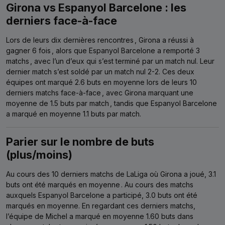
Girona vs Espanyol Barcelone : les
derniers face-à-face
Lors de leurs dix dernières rencontres
, Girona a réussi à
gagner 6 fois
, alors que Espanyol Barcelone a remporté 3
matchs
, avec l’un d’eux qui s’est terminé par un match nul.
Leur
dernier match s’est soldé par un match nul 2-2.
Ces deux
équipes ont marqué 2.6 buts en moyenne lors de leurs 10
derniers matchs face-à-face
, avec Girona marquant une
moyenne de 1.5 buts par match
, tandis que Espanyol Barcelone
a marqué en moyenne 1.1 buts par match.
Parier sur le nombre de buts
(plus/moins)
Au cours des 10 derniers matchs de LaLiga où Girona a joué, 3.1
buts ont été marqués en moyenne
. Au cours des matchs
auxquels Espanyol Barcelone a participé, 3.0 buts ont été
marqués en moyenne.
En regardant ces derniers matchs,
l’équipe de Michel a marqué en moyenne 1.60 buts dans