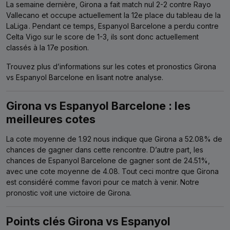
La semaine dernière, Girona a fait match nul 2-2 contre Rayo
Vallecano et occupe actuellement la 12e place du tableau de la
LaLiga
. Pendant ce temps, Espanyol Barcelone a perdu contre
Celta Vigo sur le score de 1-3, ils sont donc actuellement
classés à la 17e position.
Trouvez plus d’informations sur les cotes et pronostics Girona
vs Espanyol Barcelone en lisant notre analyse.
Girona vs Espanyol Barcelone : les
meilleures cotes
La cote moyenne de 1.92 nous indique que Girona a 52.08% de
chances de gagner dans cette rencontre. D’autre part, les
chances de Espanyol Barcelone de gagner sont de 24.51%,
avec une cote moyenne de 4.08. Tout ceci montre que Girona
est considéré comme favori pour ce match à venir. Notre
pronostic voit une victoire de Girona.
Points clés Girona vs Espanyol