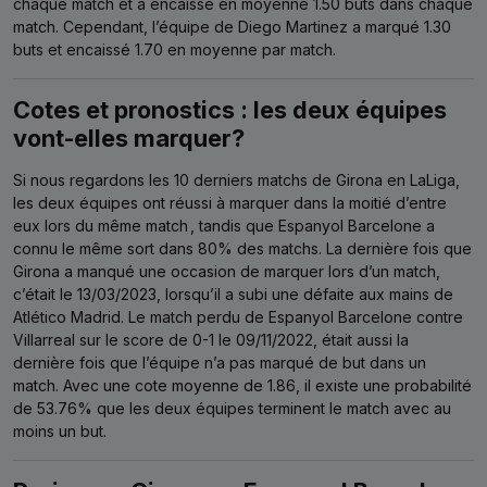
chaque match et a encaissé en moyenne 1.50 buts dans chaque
match.
Cependant, l’équipe de Diego Martinez a marqué 1.30
buts et encaissé 1.70 en moyenne par match.
Cotes et pronostics : les deux équipes
vont-elles marquer?
Si nous regardons les 10 derniers matchs de Girona en LaLiga,
les deux équipes ont réussi à marquer dans la moitié d’entre
eux lors du même match
, tandis que Espanyol Barcelone a
connu le même sort dans 80% des matchs.
La dernière fois que
Girona a manqué une occasion de marquer lors d’un match,
c’était le 13/03/2023, lorsqu’il a subi une défaite aux mains de
Atlético Madrid.
Le match perdu de Espanyol Barcelone contre
Villarreal sur le score de 0-1 le 09/11/2022, était aussi la
dernière fois que l’équipe n’a pas marqué de but dans un
match.
Avec une cote moyenne de 1.86, il existe une probabilité
de 53.76% que les deux équipes terminent le match avec au
moins un but.