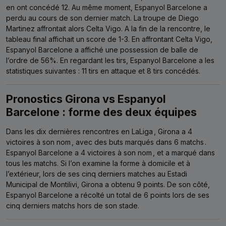
en ont concédé 12.
Au même moment, Espanyol Barcelone a
perdu au cours de son dernier match.
La troupe de Diego
Martinez affrontait alors Celta Vigo.
A la fin de la rencontre, le
tableau final affichait un score de 1-3.
En affrontant Celta Vigo,
Espanyol Barcelone a affiché une possession de balle de
l’ordre de 56%.
En regardant les tirs, Espanyol Barcelone a les
statistiques suivantes : 11 tirs en attaque et 8 tirs concédés.
Pronostics Girona vs Espanyol
Barcelone : forme des deux équipes
Dans les dix dernières rencontres en LaLiga
, Girona a 4
victoires à son nom
, avec des buts marqués dans 6 matchs
.
Espanyol Barcelone a 4 victoires à son nom
, et a marqué dans
tous les matchs.
Si l’on examine la forme à domicile et à
l’extérieur, lors de ses cinq derniers matches au Estadi
Municipal de Montilivi, Girona a obtenu 9 points.
De son côté,
Espanyol Barcelone a récolté un total de 6 points lors de ses
cinq derniers matchs hors de son stade.