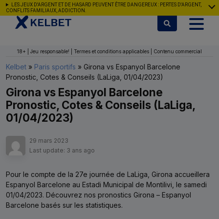
Aller au contenu
LES JEUX D'ARGENT ET DE HASARD PEUVENT ÊTRE DANGEREUX : PERTES D'ARGENT,
CONFLITS FAMILIAUX, ADDICTION.
18+ | Jeu responsable! | Termes et conditions applicables | Contenu commercial
Kelbet
»
Paris sportifs
»
Girona vs Espanyol Barcelone
Pronostic, Cotes & Conseils (LaLiga, 01/04/2023)
Girona vs Espanyol Barcelone
Pronostic, Cotes & Conseils (LaLiga,
01/04/2023)
29 mars 2023
Last update: 3 ans ago
Pour le compte de la 27e journée de LaLiga, Girona accueillera
Espanyol Barcelone au Estadi Municipal de Montilivi, le samedi
01/04/2023. Découvrez nos pronostics Girona – Espanyol
Barcelone basés sur les statistiques.