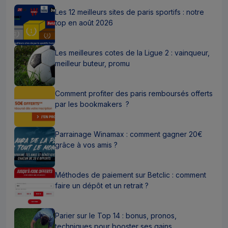
Les 12 meilleurs sites de paris sportifs : notre
top en août 2026
Les meilleures cotes de la Ligue 2 : vainqueur,
meilleur buteur, promu
Comment profiter des paris remboursés offerts
par les bookmakers ?
Parrainage Winamax : comment gagner 20€
grâce à vos amis ?
Méthodes de paiement sur Betclic : comment
faire un dépôt et un retrait ?
Parier sur le Top 14 : bonus, pronos,
techniques pour booster ses gains…