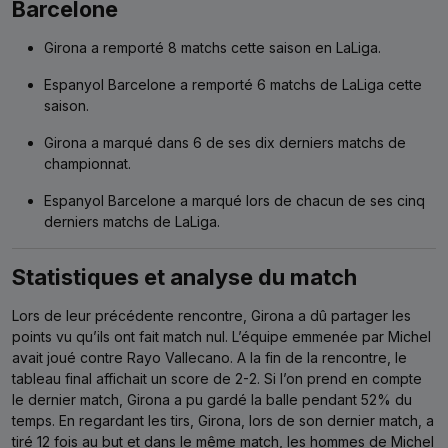
Barcelone
Girona a remporté 8 matchs cette saison en LaLiga.
Espanyol Barcelone a remporté 6 matchs de LaLiga cette
saison.
Girona a marqué dans 6 de ses dix derniers matchs de
championnat.
Espanyol Barcelone a marqué lors de chacun de ses cinq
derniers matchs de LaLiga.
Statistiques et analyse du match
Lors de leur précédente rencontre, Girona a dû partager les
points vu qu’ils ont fait match nul.
L’équipe emmenée par Michel
avait joué contre Rayo Vallecano.
A la fin de la rencontre, le
tableau final affichait un score de 2-2.
Si l’on prend en compte
le dernier match, Girona a pu gardé la balle pendant 52% du
temps.
En regardant les tirs, Girona, lors de son dernier match, a
tiré 12 fois au but et dans le même match, les hommes de Michel