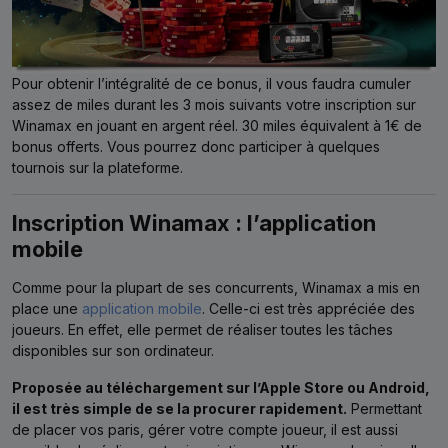
Pour obtenir l’intégralité de ce bonus, il vous faudra cumuler
assez de miles durant les 3 mois suivants votre inscription sur
Winamax en jouant en argent réel. 30 miles équivalent à 1€ de
bonus offerts. Vous pourrez donc participer à quelques
tournois sur la plateforme.
Inscription Winamax : l’application
mobile
Comme pour la plupart de ses concurrents, Winamax a mis en
place une
application mobile
. Celle-ci est très appréciée des
joueurs. En effet, elle permet de réaliser toutes les tâches
disponibles sur son ordinateur.
Proposée au téléchargement sur l’Apple Store ou Android,
il est très simple de se la procurer rapidement.
Permettant
de placer vos paris, gérer votre compte joueur, il est aussi