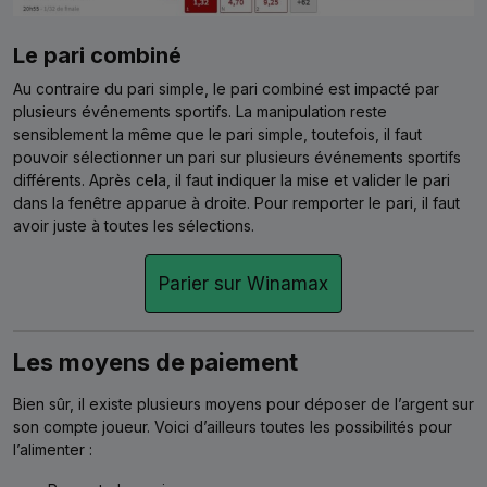
Le pari combiné
Au contraire du pari simple, le pari combiné est impacté par
plusieurs événements sportifs. La manipulation reste
sensiblement la même que le pari simple, toutefois, il faut
pouvoir sélectionner un pari sur plusieurs événements sportifs
différents. Après cela, il faut indiquer la mise et valider le pari
dans la fenêtre apparue à droite. Pour remporter le pari, il faut
avoir juste à toutes les sélections.
Parier sur Winamax
Les moyens de paiement
Bien sûr, il existe plusieurs moyens pour déposer de l’argent sur
son compte joueur. Voici d’ailleurs toutes les possibilités pour
l’alimenter :