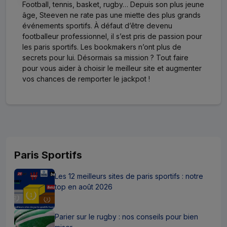
Football, tennis, basket, rugby… Depuis son plus jeune
âge, Steeven ne rate pas une miette des plus grands
événements sportifs. À défaut d’être devenu
footballeur professionnel, il s’est pris de passion pour
les paris sportifs. Les bookmakers n’ont plus de
secrets pour lui. Désormais sa mission ? Tout faire
pour vous aider à choisir le meilleur site et augmenter
vos chances de remporter le jackpot !
Paris Sportifs
Les 12 meilleurs sites de paris sportifs : notre
top en août 2026
Parier sur le rugby : nos conseils pour bien