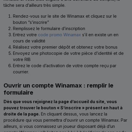
tâche sera d’ailleurs très simple.
Rendez-vous sur le site de Winamax et cliquez sur le
bouton “s’inscrire”
Remplissez le formulaire d’inscription
Entrez votre
code promo Winamax
s’il en existe un en
cours de validité
Réalisez votre premier dépôt et obtenez votre bonus
Envoyez une photocopie de votre pièce d’identité et de
votre RIB
Entrez le code d’activation de votre compte reçu par
courrier.
Ouvrir un compte Winamax : remplir le
formulaire
Dès que vous rejoignez la page d’accueil du site, vous
pouvez trouver le bouton « S’inscrire » présent en haut à
droite de la page.
En cliquant dessus, vous lancez la
procédure qui vous permettra d’ouvrir un compte Winamax. Par
ailleurs, si vous connaissez un joueur disposant déjà d’un