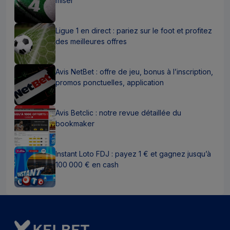
miser
Ligue 1 en direct : pariez sur le foot et profitez
des meilleures offres
Avis NetBet : offre de jeu, bonus à l’inscription,
promos ponctuelles, application
Avis Betclic : notre revue détaillée du
bookmaker
Instant Loto FDJ : payez 1 € et gagnez jusqu’à
100 000 € en cash