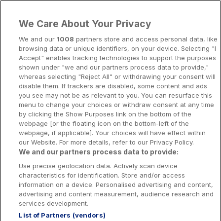
Liens importants
We Care About Your Privacy
A propos
We and our
1008
partners store and access personal data, like
browsing data or unique identifiers, on your device. Selecting "I
Notice légale
Accept" enables tracking technologies to support the purposes
shown under "we and our partners process data to provide,"
Presse-Recrutement-Partenariat
whereas selecting "Reject All" or withdrawing your consent will
Politique de confidentialité
disable them. If trackers are disabled, some content and ads
you see may not be as relevant to you. You can resurface this
Politique de Cookies
menu to change your choices or withdraw consent at any time
by clicking the Show Purposes link on the bottom of the
Prévenir la dépendance aux jeux d’argent
webpage [or the floating icon on the bottom-left of the
Nos rédacteurs
webpage, if applicable]. Your choices will have effect within
our Website. For more details, refer to our Privacy Policy.
We and our partners process data to provide:
Use precise geolocation data. Actively scan device
characteristics for identification. Store and/or access
information on a device. Personalised advertising and content,
Les jeux d’argent et de hasard sont resérvés aux personnes majeures
advertising and content measurement, audience research and
services development.
List of Partners (vendors)