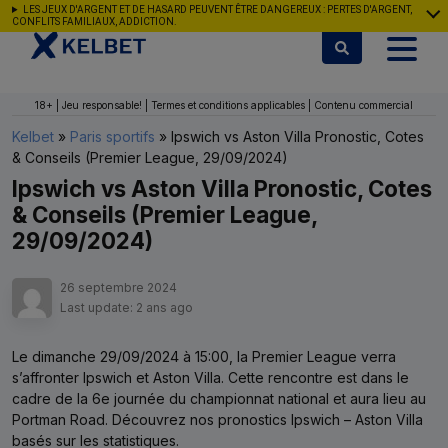
Aller au contenu
LES JEUX D'ARGENT ET DE HASARD PEUVENT ÊTRE DANGEREUX : PERTES D'ARGENT,
CONFLITS FAMILIAUX, ADDICTION.
18+ | Jeu responsable! | Termes et conditions applicables | Contenu commercial
Kelbet
»
Paris sportifs
»
Ipswich vs Aston Villa Pronostic, Cotes
& Conseils (Premier League, 29/09/2024)
Ipswich vs Aston Villa Pronostic, Cotes
& Conseils (Premier League,
29/09/2024)
26 septembre 2024
Last update: 2 ans ago
Le dimanche 29/09/2024 à 15:00, la Premier League verra
s’affronter Ipswich et Aston Villa. Cette rencontre est dans le
cadre de la 6e journée du championnat national et aura lieu au
Portman Road. Découvrez nos pronostics Ipswich – Aston Villa
basés sur les statistiques.