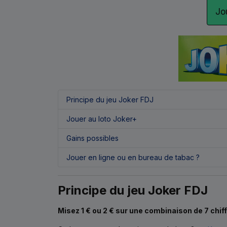
Jo
Principe du jeu Joker FDJ
Jouer au loto Joker+
Gains possibles
Jouer en ligne ou en bureau de tabac ?
Principe du jeu Joker FDJ
Misez 1 € ou 2 € sur une combinaison de 7 chif