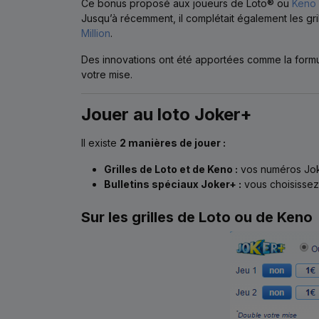
Ce bonus proposé aux joueurs de Loto® ou
Keno
Jusqu’à récemment, il complétait également les gril
Million
.
Des innovations ont été apportées comme la form
votre mise.
Jouer au loto Joker+
Il existe
2 manières de jouer :
Grilles de Loto et de Keno :
vos numéros Joke
Bulletins spéciaux Joker+ :
vous choisisse
Sur les grilles de Loto ou de Keno