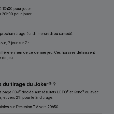
à 13h00 pour jouer.
à 20h00 pour jouer.
du prochain tirage (lundi, mercredi ou samedi).
jour, 7 jour sur 7 :
diffère en rien de ce dernier jeu. Ces horaires définissent
e de jeu.
 du tirage du Joker® ?
®
®
®
la page FDJ
dédiée aux résultats LOTO
et Keno
ou avec
, et vers 21h pour le 2nd tirage.
visibles sur l’émission TV vers 20h50.