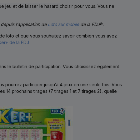
ue jeu et de laisser le hasard choisir pour vous. Vous ne
 depuis l’application de
Loto sur mobile
de la FDJ
®.
n de loto et que vous souhaitez savoir combien vous avez
oker+ de la FDJ
ns le bulletin de participation. Vous choisissez également
us pourrez participer jusqu’à 4 jeux en une seule fois. Vous
s 14 prochains tirages (7 tirages 1 et 7 tirages 2), quelle