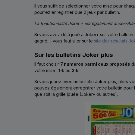
Il vous suffit de sélectionner votre mise pour chaq
pourrez enregistrer que 2 jeux par bulletin.
La fonctionnalité Joker + est également accessible
Si vous avez déjà joué à Joker+ sur votre bulleti
gagné, il vous faut aller sur le
site des résultats J
Sur les bulletins Joker
plus
Il faut choisir
7 numéros parmi ceux proposés
da
votre mise :
1 €
ou
2 €
.
Si vous jouez avec un bulletin Joker plus, alors vo
pouvez également enregistrer votre bulletin pour le
que soit la grille jouée (Joker+ ou autres).