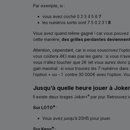
Par exemple, si :
vous avez coché 0 2 3 4 5 6
7
les numéros sortis sont 7 5 0 2 3 1
8
Vous avez quand même gagné ! car vous pouvez ajo
cette manière,
des grilles perdantes deviennen
Attention, cependant, car si vous souscrivez l’option
vous coûtera 4€) mais pas les gains : si vous n’a
vous n’allez toucher que 2€ (et vous aurez donc pe
gain maximal : si vous trouvez les 7 numéros dan
l’option + ou – 1 contre 30 000€ avec l’option. V
Jusqu’à quelle heure jouer à Joke
®
Il existe deux tirages Joker+
par jour. Retrouvez i
® :
Sur LOTO
Vous avez jusqu’à 20h15 pour jouer.
®
Sur Keno
: