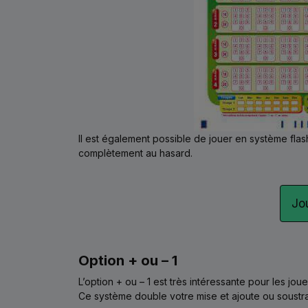
Il est également possible de jouer en système flash
complètement au hasard.
Jo
Option + ou – 1
L’option + ou – 1 est très intéressante pour les j
Ce système double votre mise et ajoute ou soustrait