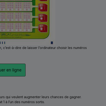
, c’est-à-dire de laisser l’ordinateur choisir les numéros
uer en ligne
oueurs qui veulent augmenter leurs chances de gagner.
 1 à l’un des numéros sortis.