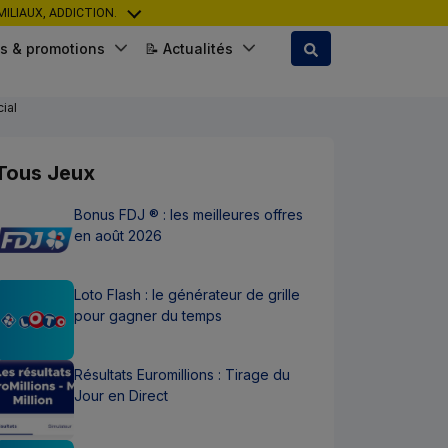
ILIAUX, ADDICTION.
s & promotions
📝 Actualités
ial
Tous Jeux
Bonus FDJ ® : les meilleures offres
en août 2026
Loto Flash : le générateur de grille
pour gagner du temps
Résultats Euromillions : Tirage du
Jour en Direct