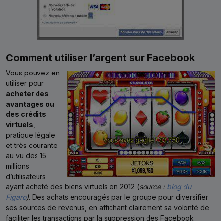
Comment utiliser l’argent sur Facebook
Vous pouvez en
utiliser pour
acheter des
avantages ou
des crédits
virtuels
,
pratique légale
et très courante
au vu des 15
millions
d’utilisateurs
ayant acheté des biens virtuels en 2012 (
source :
blog du
Figaro
)
. Des achats encouragés par le groupe pour diversifier
ses sources de revenus, en affichant clairement sa volonté de
faciliter les transactions par la suppression des Facebook