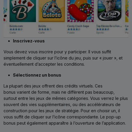
Inscrivez-vous
Vous devez vous inscrire pour y participer. Il vous suffit
simplement de cliquer sur l’icône du jeu, puis sur « jouer », et
éventuellement d’accepter les conditions.
Sélectionnez un bonus
La plupart des jeux offrent des crédits virtuels. Ces
bonus varient de forme, mais ne diffèrent pas beaucoup,
surtout entre les jeux de mêmes catégories. Vous verrez le plus
souvent des vies supplémentaires, ou des accélérateurs de
construction pour les jeux de stratégie. Pour en choisir un, il
vous suffit de cliquer sur l’icône correspondante. Le pop-up
bonus peut également apparaître à l’ouverture de l’application.