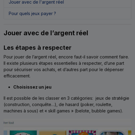
Jouer avec de l'argent réel
Pour quels jeux payer ?
Jouer avec de l’argent réel
Les étapes à respecter
Pour jouer de l’argent réel, encore faut-il savoir comment faire.
Il existe plusieurs étapes essentielles à respecter, d’une part
pour sécuriser vos achats, et d’autres part pour le dépenser
efficacement.
Choisissez un jeu
Il est possible de les classer en 3 catégories: jeux de stratégie
(construction, conquête…), de hasard (poker, roulette,
machines à sous) et « skill games » (belote, bubble games).