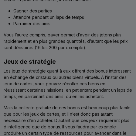
Gagner des parties
Attendre pendant un laps de temps
Parrainer des amis
Vous l’aurez compris, payer permet d’avoir des jetons plus
rapidement et en plus grandes quantités, d’autant que les prix
sont dérisoires (1€ les 200 par exemple).
Jeux de stratégie
Les jeux de stratégie quant à eux offrent des bonus intéressant
en échange de cristaux ou autres biens virtuels. A l’instar des
jeux de cartes, vous pouvez récolter ces biens en
réussissant certaines missions, en patientant pendant un laps de
temps, en parrainant des amis, ou en les achetant.
Mais la collecte gratuite de ces bonus est beaucoup plus facile
que pour les jeux de cartes, et il n’est donc pas autant
nécessaire d’en acheter. D’autant que ces jeux requièrent plus
d’intelligence que de bonus. Il vous faudra par exemple
produire un certain type de ressources pour avancer dans le