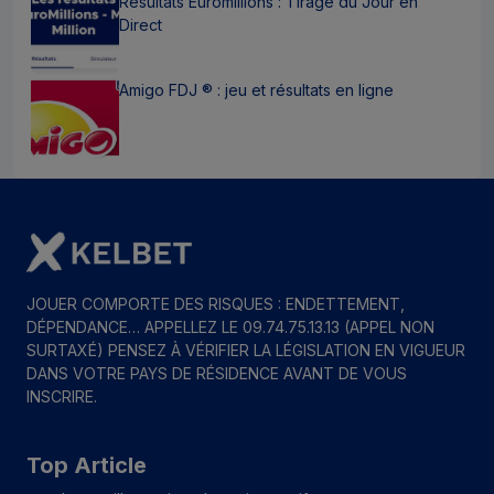
Résultats Euromillions : Tirage du Jour en
Direct
Amigo FDJ ® : jeu et résultats en ligne
JOUER COMPORTE DES RISQUES : ENDETTEMENT,
DÉPENDANCE… APPELLEZ LE 09.74.75.13.13 (APPEL NON
SURTAXÉ) PENSEZ À VÉRIFIER LA LÉGISLATION EN VIGUEUR
DANS VOTRE PAYS DE RÉSIDENCE AVANT DE VOUS
INSCRIRE.
Top Article