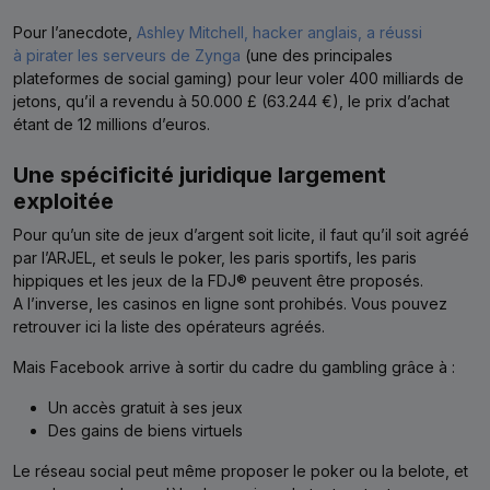
Pour l’anecdote,
Ashley Mitchell, hacker anglais, a réussi
à pirater les serveurs de Zynga
(une des principales
plateformes de social gaming) pour leur voler 400 milliards de
jetons, qu’il a revendu à 50.000 £ (63.244 €), le prix d’achat
étant de 12 millions d’euros.
Une spécificité juridique largement
exploitée
Pour qu’un site de jeux d’argent soit licite, il faut qu’il soit agréé
par l’ARJEL, et seuls le poker, les paris sportifs, les paris
hippiques et les jeux de la FDJ® peuvent être proposés.
A l’inverse, les casinos en ligne sont prohibés. Vous pouvez
retrouver ici la liste des opérateurs agréés.
Mais Facebook arrive à sortir du cadre du gambling grâce à :
Un accès gratuit à ses jeux
Des gains de biens virtuels
Le réseau social peut même proposer le poker ou la belote, et