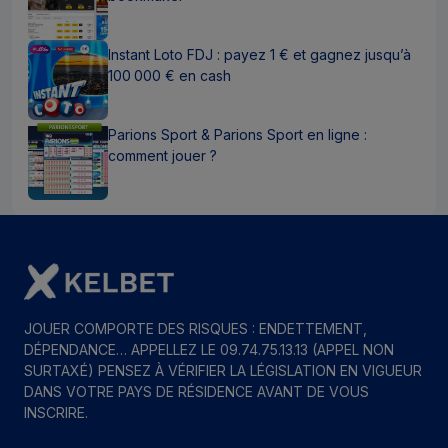
Instant Loto FDJ : payez 1 € et gagnez jusqu’à
100 000 € en cash
Parions Sport & Parions Sport en ligne :
comment jouer ?
JOUER COMPORTE DES RISQUES : ENDETTEMENT,
DÉPENDANCE… APPELLEZ LE 09.74.75.13.13 (APPEL NON
SURTAXÉ) PENSEZ À VÉRIFIER LA LÉGISLATION EN VIGUEUR
DANS VOTRE PAYS DE RÉSIDENCE AVANT DE VOUS
INSCRIRE.