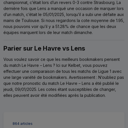
championnat, c’était lors d’un revers 0-3 contre Strasbourg.
La
dernière fois que Lens a manqué une occasion de marquer lors
d’un match, c’était le 05/01/2025, lorsqu’il a subi une défaite aux
mains de Toulouse.
Si nous regardons la cote moyenne de 1.95,
nous pouvons voir qu’il y a 51.28% de chance que les deux
équipes marquent lors de leur match dimanche.
Parier sur Le Havre vs Lens
Vous voulez savoir ce que les meilleurs bookmakers pensent
du match Le Havre – Lens ?
Ici sur Kelbet, vous pouvez
effectuer une comparaison de tous les matchs de Ligue 1 avec
une large variété de bookmakers.
Avertissement : N’oubliez pas
que notre pronostic du match Le Havre – Lens a été publié le
jeudi, 09/01/2025. Les cotes étant susceptibles de changer,
elles peuvent avoir été modifiées après la publication.
864 articles