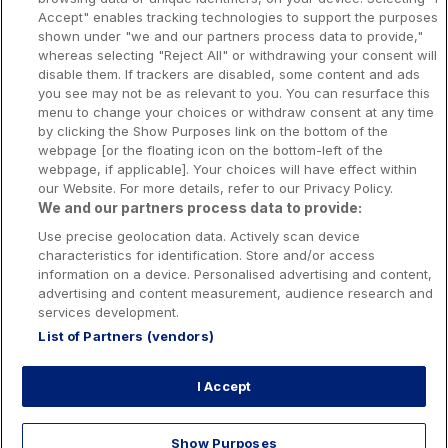
Notice légale
Accept" enables tracking technologies to support the purposes
shown under "we and our partners process data to provide,"
Presse-Recrutement-Partenariat
whereas selecting "Reject All" or withdrawing your consent will
Politique de confidentialité
disable them. If trackers are disabled, some content and ads
you see may not be as relevant to you. You can resurface this
Politique de Cookies
menu to change your choices or withdraw consent at any time
by clicking the Show Purposes link on the bottom of the
Prévenir la dépendance aux jeux d’argent
webpage [or the floating icon on the bottom-left of the
Nos rédacteurs
webpage, if applicable]. Your choices will have effect within
our Website. For more details, refer to our Privacy Policy.
We and our partners process data to provide:
Use precise geolocation data. Actively scan device
characteristics for identification. Store and/or access
information on a device. Personalised advertising and content,
Les jeux d’argent et de hasard sont resérvés aux personnes majeures
advertising and content measurement, audience research and
services development.
List of Partners (vendors)
Interdiction volontaire de jeux: Toute personne peut demander à être
interdite de jeux. Cette demande est formée auprès de l’Autorité nationale
des jeux. Cette interdiction est applicable dans les casinos, dans les clubs
I Accept
de jeux, sur les sites de jeux et de paris en ligne exploités par les
opérateurs de jeux agréés en France, sur le site de jeux de loterie en ligne
exploité par La Française des jeux ainsi que sur les bornes de jeux
accessibles avec un compte joueur exploitées par les opérateurs titulaires
Show Purposes
de droits exclusifs, notamment La Française des jeux et le Pari mutuel