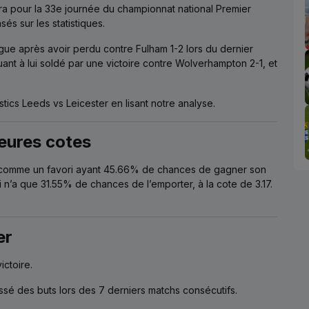
a pour la 33e journée du championnat national Premier
s sur les statistiques.
ue après avoir perdu contre Fulham 1-2 lors du dernier
uant à lui soldé par une victoire contre Wolverhampton 2-1, et
tics Leeds vs Leicester en lisant notre analyse.
leures cotes
é comme un favori ayant 45.66% de chances de gagner son
i n’a que 31.55% de chances de l’emporter, à la cote de 3.17.
er
ictoire.
issé des buts lors des 7 derniers matchs consécutifs.