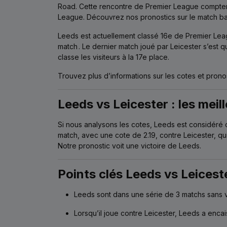
Road. Cette rencontre de Premier League compter
League. Découvrez nos pronostics sur le match basé
Leeds est actuellement classé 16e de Premier Leag
match
. Le dernier match joué par Leicester s’est q
classe les visiteurs à la 17e place.
Trouvez plus d’informations sur les cotes et pronos
Leeds vs Leicester : les meil
Si nous analysons les cotes, Leeds est considér
match, avec une cote de 2.19, contre Leicester, qu
Notre pronostic voit une victoire de Leeds.
Points clés Leeds vs Leicest
Leeds sont dans une série de 3 matchs sans v
Lorsqu’il joue contre Leicester, Leeds a enca