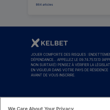
864 articles
JOUER COMPORTE DES RISQUES : ENDETTEME
DÉPENDANCE… APPELLEZ LE 09.74.75.13.13 (APP
NON SURTAXÉ) PENSEZ À VÉRIFIER LA LÉGISLA
EN VIGUEUR DANS VOTRE PAYS DE RÉSIDENCE
AVANT DE VOUS INSCRIRE.
We Care About Your Privacy