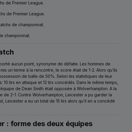
chs de Premier League.
tchs de Premier League.
matchs de championnat.
de championnat.
atch
porté aucun point, synonyme de défaite.
Les hommes de
 mis un terme à la rencontre, le score était de 1-2.
Alors qu’ils
 possession de balle de 50%.
Selon les statistiques de leur
 10 tirs en attaque et 12 tirs concédés.
Dans le même temps,
’équipe de Dean Smith était opposée à Wolverhampton.
A la
re de 2-1.
Contre Wolverhampton, Leicester a pu garder la
rsl, Leicester a eu un total de 15 tirs alors qu’il en a concédé
er : forme des deux équipes