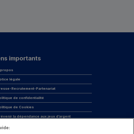
ens importants
 propos
otice légale
resse-Recrutement-Partenariat
olitique de confidentialité
olitique de Cookies
révenir la dépendance aux jeux d’argent
os rédacteurs
vide: