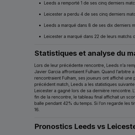
Leeds a remporté 1 de ses cinq derniers mat
Leicester a perdu 4 de ses cinq derniers ma
Leeds a marqué dans 8 de ses dix derniers 
Leicester a marqué dans 22 de leurs matchs 
Statistiques et analyse du m
Lors de leur précédente rencontre, Leeds n’a rem
Javier Garcia affrontaient Fulham.
Quand l’arbitre a
rencontraient Fulham, ses joueurs ont affiché une
précédent match, Leeds a les statistiques suivantes:
Leicester a gagné lors de sa dernière rencontre.
L
fin de la rencontre, le tableau final affichait un sco
balle pendant 42% du temps.
Si l’on regarde les ti
16.
Pronostics Leeds vs Leicest