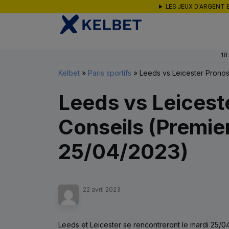
Aller au contenu
LES JEUX D'ARGENT 
18
Kelbet
»
Paris sportifs
»
Leeds vs Leicester Pronos
Leeds vs Leicest
Conseils (Premie
25/04/2023)
22 avril 2023
Leeds et Leicester se rencontreront le mardi 25/04