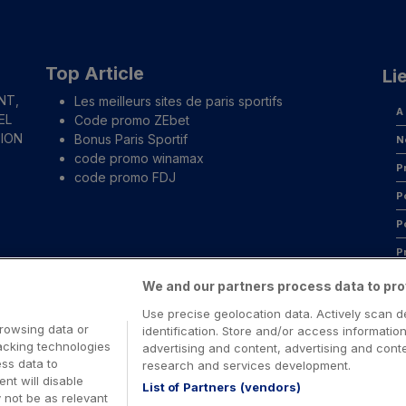
Top Article
Li
NT,
Les meilleurs sites de paris sportifs
A
EL
Code promo ZEbet
TION
Bonus Paris Sportif
N
code promo winamax
P
code promo FDJ
P
P
P
N
We and our partners process data to pro
Use precise geolocation data. Actively scan de
browsing data or
identification. Store and/or access informatio
racking technologies
advertising and content, advertising and con
ss data to
research and services development.
nt will disable
List of Partners (vendors)
 not be as relevant
Les jeux d’argent et de hasard sont resérvés aux personnes majeures