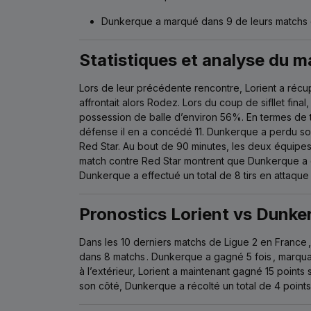
Dunkerque a marqué dans 9 de leurs matchs
Statistiques et analyse du m
Lors de leur précédente rencontre, Lorient a récupé
affrontait alors Rodez.
Lors du coup de sifllet final,
possession de balle d’environ 56%.
En termes de t
défense il en a concédé 11.
Dunkerque a perdu son
Red Star.
Au bout de 90 minutes, les deux équipes 
match contre Red Star montrent que Dunkerque a
Dunkerque a effectué un total de 8 tirs en attaque
Pronostics Lorient vs Dunke
Dans les 10 derniers matchs de Ligue 2 en France
dans 8 matchs
. Dunkerque a gagné 5 fois
, marqua
à l’extérieur, Lorient a maintenant gagné 15 points
son côté, Dunkerque a récolté un total de 4 points