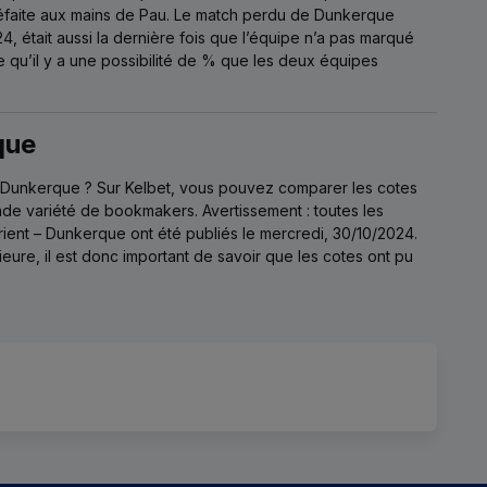
défaite aux mains de Pau.
Le match perdu de Dunkerque
, était aussi la dernière fois que l’équipe n’a pas marqué
qu’il y a une possibilité de % que les deux équipes
que
– Dunkerque ?
Sur Kelbet, vous pouvez comparer les cotes
ande variété de bookmakers.
Avertissement : toutes les
orient – Dunkerque ont été publiés le mercredi, 30/10/2024.
eure, il est donc important de savoir que les cotes ont pu