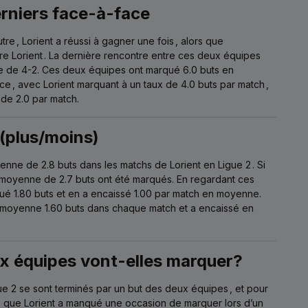
erniers face-à-face
utre
, Lorient a réussi à gagner une fois
, alors que
re Lorient
.
La dernière rencontre entre ces deux équipes
re de 4-2.
Ces deux équipes ont marqué 6.0 buts en
ace
, avec Lorient marquant à un taux de 4.0 buts par match
,
de 2.0 par match.
 (plus/moins)
yenne de 2.8 buts dans les matchs de Lorient en Ligue 2
. Si
 moyenne de 2.7 buts ont été marqués.
En regardant ces
qué 1.80 buts et en a encaissé 1.00 par match en moyenne.
 moyenne 1.60 buts dans chaque match et a encaissé en
ux équipes vont-elles marquer?
gue 2 se sont terminés par un but des deux équipes
, et pour
s que Lorient a manqué une occasion de marquer lors d’un