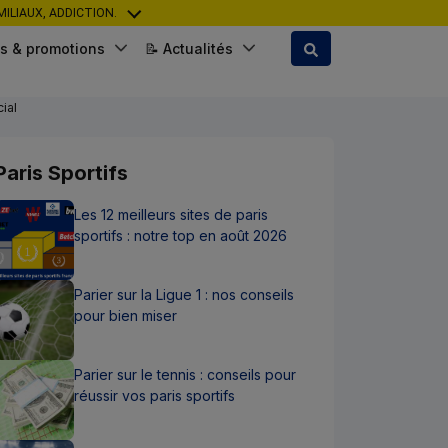
ILIAUX, ADDICTION.
s & promotions
📝 Actualités
ial
Paris Sportifs
Les 12 meilleurs sites de paris
sportifs : notre top en août 2026
Parier sur la Ligue 1 : nos conseils
pour bien miser
Parier sur le tennis : conseils pour
réussir vos paris sportifs