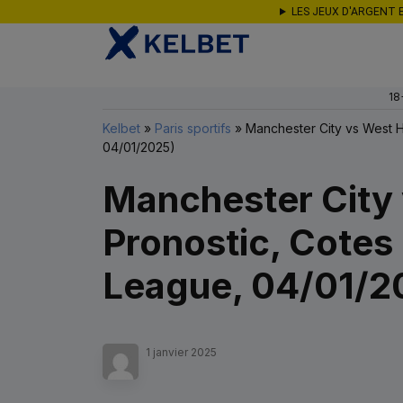
Aller au contenu
LES JEUX D'ARGENT 
18
Kelbet
»
Paris sportifs
»
Manchester City vs West H
04/01/2025)
Manchester City
Pronostic, Cotes
League, 04/01/2
1 janvier 2025