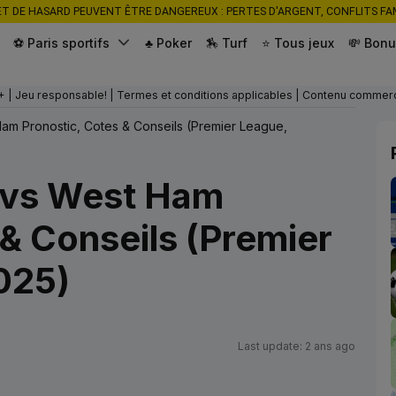
ET DE HASARD PEUVENT ÊTRE DANGEREUX : PERTES D'ARGENT, CONFLITS FAM
⚽ Paris sportifs
♣ Poker
🏇 Turf
⭐ Tous jeux
💸 Bonu
+ | Jeu responsable! | Termes et conditions applicables | Contenu commerc
am Pronostic, Cotes & Conseils (Premier League,
 vs West Ham
 & Conseils (Premier
025)
Last update: 2 ans ago