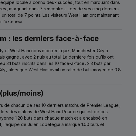
 l’équipe locale a connu deux succès
, tout en marquant dans
ires
, marquant dans 7 rencontres.
Lors de ses cinq derniers
un total de 7 points.
Les visiteurs West Ham ont maintenant
l’extérieur.
 : les derniers face-à-face
ity et West Ham nous montrent que
, Manchester City a
mais gagné
, avec 2 nuls au total.
La dernière fois qu’ils ont
eu 3.1 buts inscrits dans les 10 face-à-face
. 2.3 buts par
ity
, alors que West Ham avait un ratio de buts moyen de 0.8
 (plus/moins)
rs de chacun de ses 10 derniers matchs de Premier League
,
 lors des matchs de West Ham.
Pour ce qui est de ces
oyenne 1.20 buts dans chaque match et a encaissé en
 l’équipe de Julen Lopetegui a marqué 1.00 buts et