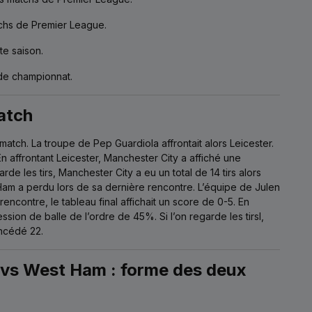
chs de Premier League.
te saison.
de championnat.
atch
match.
La troupe de Pep Guardiola affrontait alors Leicester.
En affrontant Leicester, Manchester City a affiché une
garde les tirs, Manchester City a eu un total de 14 tirs alors
m a perdu lors de sa dernière rencontre.
L’équipe de Julen
a rencontre, le tableau final affichait un score de 0-5.
En
ession de balle de l’ordre de 45%.
Si l’on regarde les tirsl,
oncédé 22.
 vs West Ham : forme des deux