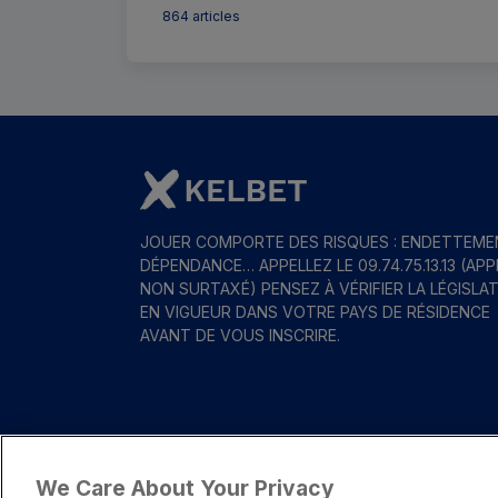
864 articles
JOUER COMPORTE DES RISQUES : ENDETTEME
DÉPENDANCE… APPELLEZ LE 09.74.75.13.13 (APP
NON SURTAXÉ) PENSEZ À VÉRIFIER LA LÉGISLA
EN VIGUEUR DANS VOTRE PAYS DE RÉSIDENCE
AVANT DE VOUS INSCRIRE.
We Care About Your Privacy