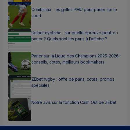
Combimax : les grilles PMU pour parier sur le
sport
Unibet cyclisme : sur quelle épreuve peut-on
parier ? Quels sont les paris à l’affiche ?
Parier sur la Ligue des Champions 2025-2026 :
conseils, cotes, meilleurs bookmakers
ZEbet rugby : offre de paris, cotes, promos
spéciales
Notre avis sur la fonction Cash Out de ZEbet