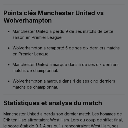
Points clés Manchester United vs
Wolverhampton
Manchester United a perdu 9 de ses matchs de cette
saison en Premier League.
Wolverhampton a remporté 5 de ses dix derniers matchs
en Premier League.
Manchester United a marqué dans 5 de ses dix derniers
matchs de championnat.
Wolverhampton a marqué dans 4 de ses cinq derniers
matchs de championnat.
Statistiques et analyse du match
Manchester United a perdu son dernier match.
Les hommes de
Erik ten Hag affrontaient West Ham.
Lors du coup de sifllet final,
le score était de 0-1.
Alors qu’ils rencontraient West Ham, ses