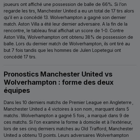
joueurs ont affiché une possession de balle de 66%.
Si l’on
regarde les tirs, Manchester United a eu un total de 17 tirs alors
qu’il en a concédé 13.
Wolverhampton a gagné son dernier
match.
Aston Villa a été leur dernier adversaire.
A la fin de la
rencontre, le tableau final affichait un score de 1-0.
Contre
Aston Villa, Wolverhampton ont obtenu 38% de possession de
balle.
Lors du dernier match de Wolverhampton, ils ont tiré au
but 7 fois tandis que les hommes de Julen Lopetegui ont
concédé 17 tirs.
Pronostics Manchester United vs
Wolverhampton : forme des deux
équipes
Dans les 10 derniers matchs de Premier League en Angleterre
,
Manchester United a 4 victoires à son nom
, marquant dans 5
matchs
. Wolverhampton a gagné 5 fois
, a marqué dans 9 de
ces matchs.
Si l’on examine la forme à domicile et à l’extérieur,
lors de ses cinq derniers matches au Old Trafford, Manchester
United a obtenu 13 points.
Leurs adversaires Wolverhampton