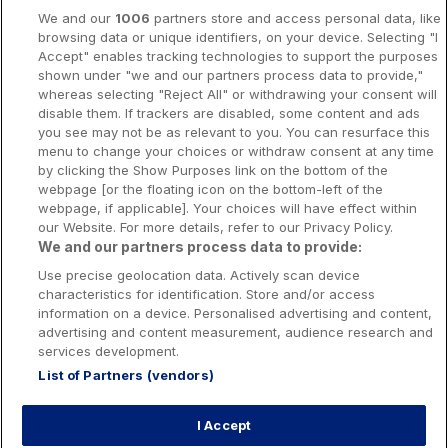
A propos
We and our
1006
partners store and access personal data, like
browsing data or unique identifiers, on your device. Selecting "I
Notice légale
Accept" enables tracking technologies to support the purposes
shown under "we and our partners process data to provide,"
Presse-Recrutement-Partenariat
whereas selecting "Reject All" or withdrawing your consent will
Politique de confidentialité
disable them. If trackers are disabled, some content and ads
you see may not be as relevant to you. You can resurface this
Politique de Cookies
menu to change your choices or withdraw consent at any time
by clicking the Show Purposes link on the bottom of the
Prévenir la dépendance aux jeux d’argent
webpage [or the floating icon on the bottom-left of the
Nos rédacteurs
webpage, if applicable]. Your choices will have effect within
our Website. For more details, refer to our Privacy Policy.
We and our partners process data to provide:
Use precise geolocation data. Actively scan device
characteristics for identification. Store and/or access
information on a device. Personalised advertising and content,
Les jeux d’argent et de hasard sont resérvés aux personnes majeures
advertising and content measurement, audience research and
services development.
List of Partners (vendors)
Interdiction volontaire de jeux: Toute personne peut demander à être
interdite de jeux. Cette demande est formée auprès de l’Autorité nationale
des jeux. Cette interdiction est applicable dans les casinos, dans les clubs
I Accept
de jeux, sur les sites de jeux et de paris en ligne exploités par les
opérateurs de jeux agréés en France, sur le site de jeux de loterie en ligne