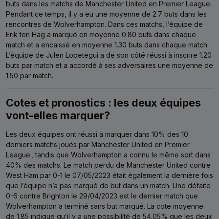
buts dans les matchs de Manchester United en Premier League
.
Pendant ce temps, il y a eu une moyenne de 2.7 buts dans les
rencontres de Wolverhampton.
Dans ces matchs,
l’équipe de
Erik ten Hag a marqué en moyenne 0.80 buts dans chaque
match et a encaissé en moyenne 1.30 buts dans chaque match.
L’équipe de Julen Lopetegui a de son côté réussi à inscrire 1.20
buts par match et a accordé à ses adversaires une moyenne de
1.50 par match.
Cotes et pronostics : les deux équipes
vont-elles marquer?
Les deux équipes ont réussi à marquer dans 10% des 10
derniers matchs joués par Manchester United en Premier
League
, tandis que Wolverhampton a connu le même sort dans
40% des matchs.
Le match perdu de Manchester United contre
West Ham par 0-1 le 07/05/2023 était également la dernière fois
que l’équipe n’a pas marqué de but dans un match.
Une défaite
0-6 contre Brighton le 29/04/2023 est le dernier match que
Wolverhampton a terminé sans but marqué.
La cote moyenne
de 1.85 indique qu’il y a une possibilité de 54.05% que les deux