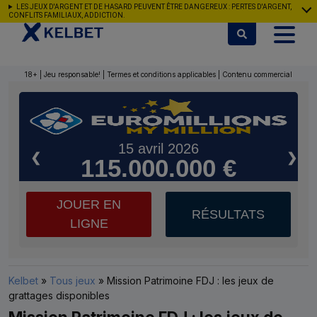
Aller au contenu
LES JEUX D'ARGENT ET DE HASARD PEUVENT ÊTRE DANGEREUX : PERTES D'ARGENT,
CONFLITS FAMILIAUX, ADDICTION.
18+ | Jeu responsable! | Termes et conditions applicables | Contenu commercial
15 avril 2026
❮
❯
115.000.000 €
JOUER EN
RÉSULTATS
LIGNE
Kelbet
»
Tous jeux
»
Mission Patrimoine FDJ : les jeux de
grattages disponibles