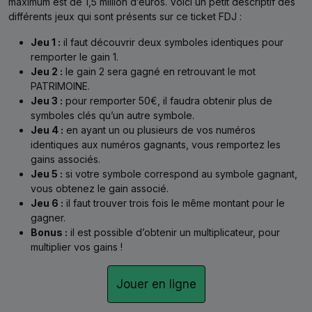
maximum est de 1,5 million d’euros. Voici un petit descriptif des
différents jeux qui sont présents sur ce ticket FDJ :
Jeu 1 :
il faut découvrir deux symboles identiques pour
remporter le gain 1.
Jeu 2 :
le gain 2 sera gagné en retrouvant le mot
PATRIMOINE.
Jeu 3 :
pour remporter 50€, il faudra obtenir plus de
symboles clés qu’un autre symbole.
Jeu 4 :
en ayant un ou plusieurs de vos numéros
identiques aux numéros gagnants, vous remportez les
gains associés.
Jeu 5 :
si votre symbole correspond au symbole gagnant,
vous obtenez le gain associé.
Jeu 6 :
il faut trouver trois fois le même montant pour le
gagner.
Bonus :
il est possible d’obtenir un multiplicateur, pour
multiplier vos gains !
Jouer en ligne