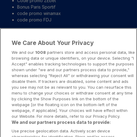
Code promo ZEbet
Bonus Paris Sportif
code promo winamax
code promo FDJ
Liens importants
We Care About Your Privacy
A propos
We and our
1008
partners store and access personal data, like
browsing data or unique identifiers, on your device. Selecting "I
Notice légale
Accept" enables tracking technologies to support the purposes
shown under "we and our partners process data to provide,"
Presse-Recrutement-Partenariat
whereas selecting "Reject All" or withdrawing your consent will
Politique de confidentialité
disable them. If trackers are disabled, some content and ads
you see may not be as relevant to you. You can resurface this
Politique de Cookies
menu to change your choices or withdraw consent at any time
by clicking the Show Purposes link on the bottom of the
Prévenir la dépendance aux jeux d’argent
webpage [or the floating icon on the bottom-left of the
Nos rédacteurs
webpage, if applicable]. Your choices will have effect within
our Website. For more details, refer to our Privacy Policy.
We and our partners process data to provide:
Use precise geolocation data. Actively scan device
characteristics for identification. Store and/or access