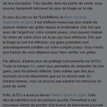
de leur inscription. Très réputés dans les points de vente, vous
pouvez facilement retrouver les jeux de tirage sur le site.
En plus du Loto ou de l’EuroMillions, le
Keno est aussi
disponible en ligne
. Il est d’ailleurs beaucoup plus simple de
pouvoir réaliser ses grilles depuis le bookmaker. Une fois que
avez de l’argent sur votre compte joueur, vous pouvez réaliser
les mises de votre choix sur le jeu qui vous intéresse. Dès que
le tirage au sort est effectué, vos gains potentiels sont
automatiquement crédités sur votre compte joueur. Vous n’avez
plus besoin de vous déplacer pour faire vérifier vos grilles.
Par ailleurs, d’autres jeux de grattage sont présents sur la FDJ.
Toute la marque
Illiko
peut vous permettre de remporter de jolis
gains, sans forcément réfléchir. Sans oublier que des jeux
exclusifs ne sont disponibles que sur la version web. En
d’autres termes, vous ne pouvez pas espérer les retrouver en
point de vente.
Enfin, la FDJ a aussi pu lancer
Parions Sport en Ligne
. Cela
devrait satisfaire tous les parieurs sportifs. Permettant à ses
nouveaux clients de profiter d’un bonus de bienvenue pouvant