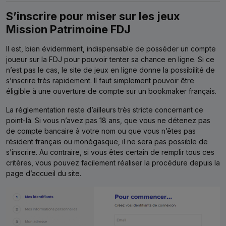
S’inscrire pour miser sur les jeux
Mission Patrimoine FDJ
Il est, bien évidemment, indispensable de posséder un compte
joueur sur la FDJ pour pouvoir tenter sa chance en ligne. Si ce
n’est pas le cas, le site de jeux en ligne donne la possibilité de
s’inscrire très rapidement. Il faut simplement pouvoir être
éligible à une ouverture de compte sur un bookmaker français.
La réglementation reste d’ailleurs très stricte concernant ce
point-là. Si vous n’avez pas 18 ans, que vous ne détenez pas
de compte bancaire à votre nom ou que vous n’êtes pas
résident français ou monégasque, il ne sera pas possible de
s’inscrire. Au contraire, si vous êtes certain de remplir tous ces
critères, vous pouvez facilement réaliser la procédure depuis la
page d’accueil du site.