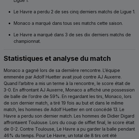
Ligue 1.
Le Havre a perdu 2 de ses cinq derniers matchs de Ligue 1.
Monaco a marqué dans tous ses matchs cette saison.
Le Havre a marqué dans 3 de ses dix derniers matchs de
championnat.
Statistiques et analyse du match
Monaco a gagné lors de sa dernière rencontre.
L’équipe
emmenée par Adolf Huetter avait joué contre AJ Auxerre.
Quand l’arbitre a mis un terme à la rencontre, le score était de
3-0.
En affrontant AJ Auxerre, Monaco a affiché une possession
de balle de l’ordre de 59%.
En regardant les tirs, Monaco, lors
de son dernier match, a tiré 19 fois au but et dans le même
match, les hommes de Adolf Huetter en ont concédé 13.
Le
Havre a perdu son dernier match.
Les hommes de Didier Digard
affrontaient Toulouse.
Lors du coup de sifflet final, le score était
de 0-2.
Contre Toulouse, Le Havre a pu garder la balle pendant
46% du temps.
Pour Le Havre, un total de 8 tirs ont été