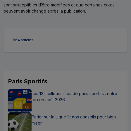
sont susceptibles d’être modifiées et que certaines cotes
peuvent avoir changé après la publication.
864 articles
Paris Sportifs
Les 12 meilleurs sites de paris sportifs : notre
top en août 2026
Parier sur la Ligue 1 : nos conseils pour bien
miser