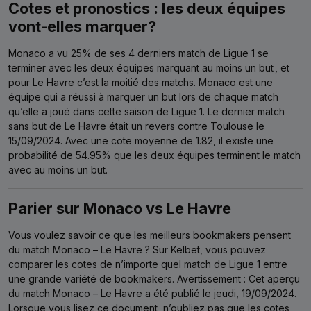
Cotes et pronostics : les deux équipes
vont-elles marquer?
Monaco a vu 25% de ses 4 derniers match de Ligue 1 se
terminer avec les deux équipes marquant au moins un but
, et
pour Le Havre c’est la moitié des matchs.
Monaco est une
équipe qui a réussi à marquer un but lors de chaque match
qu’elle a joué dans cette saison de Ligue 1.
Le dernier match
sans but de Le Havre était un revers contre Toulouse le
15/09/2024.
Avec une cote moyenne de 1.82, il existe une
probabilité de 54.95% que les deux équipes terminent le match
avec au moins un but.
Parier sur Monaco vs Le Havre
Vous voulez savoir ce que les meilleurs bookmakers pensent
du match Monaco – Le Havre ?
Sur Kelbet, vous pouvez
comparer les cotes de n’importe quel match de Ligue 1 entre
une grande variété de bookmakers.
Avertissement : Cet aperçu
du match Monaco – Le Havre a été publié le jeudi, 19/09/2024.
Lorsque vous lisez ce document, n’oubliez pas que les cotes