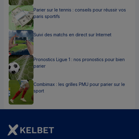
Parier sur le tennis : conseils pour réussir vos
paris sportifs
Suivi des matchs en direct sur Internet
Pronostics Ligue 1 : nos pronostics pour bien
parier
Combimax : les grilles PMU pour parier sur le
sport