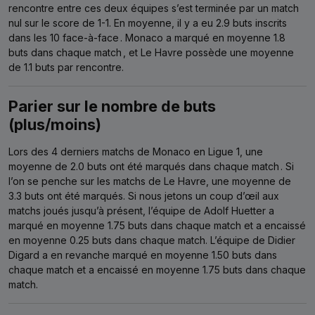
rencontre entre ces deux équipes s’est terminée par un match
nul sur le score de 1-1.
En moyenne, il y a eu 2.9 buts inscrits
dans les 10 face-à-face
. Monaco a marqué en moyenne 1.8
buts dans chaque match
, et Le Havre possède une moyenne
de 1.1 buts par rencontre.
Parier sur le nombre de buts
(plus/moins)
Lors des 4 derniers matchs de Monaco en Ligue 1, une
moyenne de 2.0 buts ont été marqués dans chaque match
. Si
l’on se penche sur les matchs de Le Havre, une moyenne de
3.3 buts ont été marqués.
Si nous jetons un coup d’œil aux
matchs joués jusqu’à présent,
l’équipe de Adolf Huetter a
marqué en moyenne 1.75 buts dans chaque match et a encaissé
en moyenne 0.25 buts dans chaque match.
L’équipe de Didier
Digard a en revanche marqué en moyenne 1.50 buts dans
chaque match et a encaissé en moyenne 1.75 buts dans chaque
match.