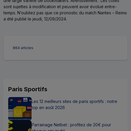
une large variété de bookmakers.
Avertissement : Les cotes
sont sujettes à modification et peuvent avoir évolué entre-
temps. N’oubliez pas que ce pronostic du match Nantes – Reims
a été publié le jeudi, 12/09/2024.
864 articles
Paris Sportifs
Les 12 meilleurs sites de paris sportifs : notre
top en août 2026
Parrainage Netbet : profitez de 20€ pour
chaque ami invité