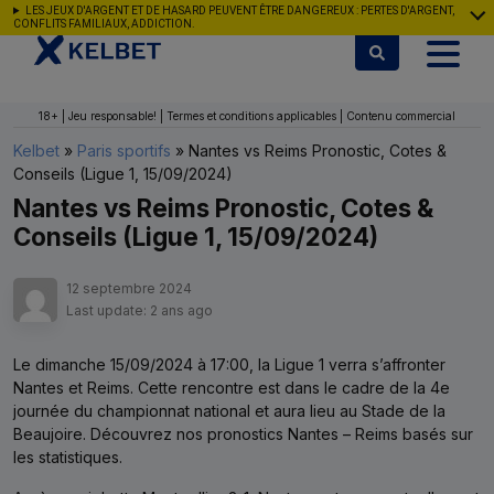
Aller au contenu
LES JEUX D'ARGENT ET DE HASARD PEUVENT ÊTRE DANGEREUX : PERTES D'ARGENT,
CONFLITS FAMILIAUX, ADDICTION.
18+ | Jeu responsable! | Termes et conditions applicables | Contenu commercial
Kelbet
»
Paris sportifs
»
Nantes vs Reims Pronostic, Cotes &
Conseils (Ligue 1, 15/09/2024)
Nantes vs Reims Pronostic, Cotes &
Conseils (Ligue 1, 15/09/2024)
12 septembre 2024
Last update: 2 ans ago
Le dimanche 15/09/2024 à 17:00, la Ligue 1 verra s’affronter
Nantes et Reims. Cette rencontre est dans le cadre de la 4e
journée du championnat national et aura lieu au Stade de la
Beaujoire. Découvrez nos pronostics Nantes – Reims basés sur
les statistiques.