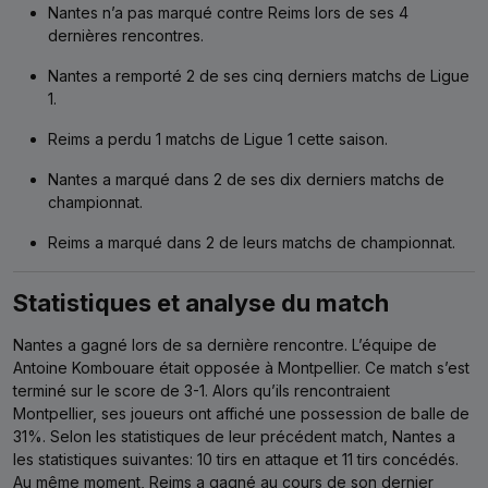
Nantes n’a pas marqué contre Reims lors de ses 4
dernières rencontres.
Nantes a remporté 2 de ses cinq derniers matchs de Ligue
1.
Reims a perdu 1 matchs de Ligue 1 cette saison.
Nantes a marqué dans 2 de ses dix derniers matchs de
championnat.
Reims a marqué dans 2 de leurs matchs de championnat.
Statistiques et analyse du match
Nantes a gagné lors de sa dernière rencontre.
L’équipe de
Antoine Kombouare était opposée à Montpellier.
Ce match s’est
terminé sur le score de 3-1.
Alors qu’ils rencontraient
Montpellier, ses joueurs ont affiché une possession de balle de
31%.
Selon les statistiques de leur précédent match, Nantes a
les statistiques suivantes: 10 tirs en attaque et 11 tirs concédés.
Au même moment, Reims a gagné au cours de son dernier