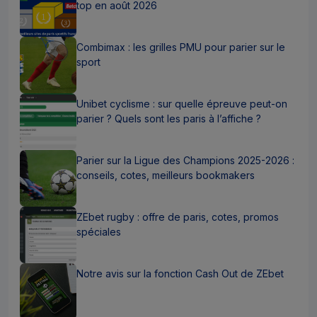
top en août 2026
Combimax : les grilles PMU pour parier sur le
sport
Unibet cyclisme : sur quelle épreuve peut-on
parier ? Quels sont les paris à l’affiche ?
Parier sur la Ligue des Champions 2025-2026 :
conseils, cotes, meilleurs bookmakers
ZEbet rugby : offre de paris, cotes, promos
spéciales
Notre avis sur la fonction Cash Out de ZEbet