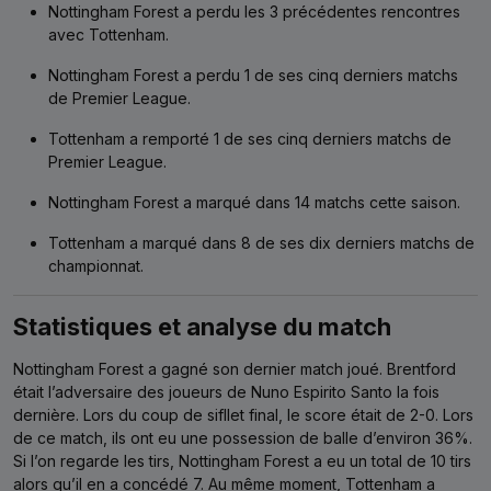
Nottingham Forest a perdu les 3 précédentes rencontres
avec Tottenham.
Nottingham Forest a perdu 1 de ses cinq derniers matchs
de Premier League.
Tottenham a remporté 1 de ses cinq derniers matchs de
Premier League.
Nottingham Forest a marqué dans 14 matchs cette saison.
Tottenham a marqué dans 8 de ses dix derniers matchs de
championnat.
Statistiques et analyse du match
Nottingham Forest a gagné son dernier match joué.
Brentford
était l’adversaire des joueurs de Nuno Espirito Santo la fois
dernière.
Lors du coup de sifllet final, le score était de 2-0.
Lors
de ce match, ils ont eu une possession de balle d’environ 36%.
Si l’on regarde les tirs, Nottingham Forest a eu un total de 10 tirs
alors qu’il en a concédé 7.
Au même moment, Tottenham a