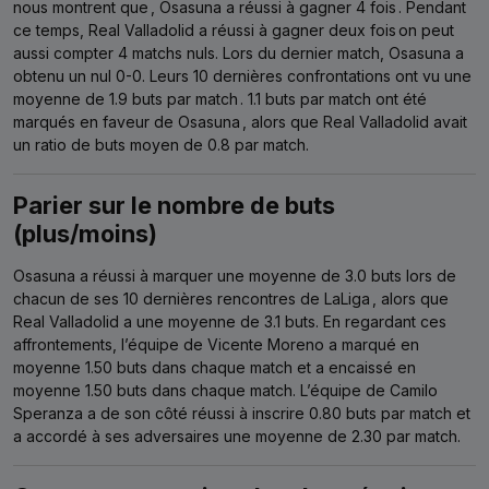
nous montrent que
, Osasuna a réussi à gagner 4 fois
. Pendant
ce temps, Real Valladolid a réussi à gagner deux fois
on peut
aussi compter 4 matchs nuls.
Lors du dernier match, Osasuna a
obtenu un nul 0-0.
Leurs 10 dernières confrontations ont vu une
moyenne de 1.9 buts par match
. 1.1 buts par match ont été
marqués en faveur de Osasuna
, alors que Real Valladolid avait
un ratio de buts moyen de 0.8 par match.
Parier sur le nombre de buts
(plus/moins)
Osasuna a réussi à marquer une moyenne de 3.0 buts lors de
chacun de ses 10 dernières rencontres de LaLiga
, alors que
Real Valladolid a une moyenne de 3.1 buts.
En regardant ces
affrontements,
l’équipe de Vicente Moreno a marqué en
moyenne 1.50 buts dans chaque match et a encaissé en
moyenne 1.50 buts dans chaque match.
L’équipe de Camilo
Speranza a de son côté réussi à inscrire 0.80 buts par match et
a accordé à ses adversaires une moyenne de 2.30 par match.