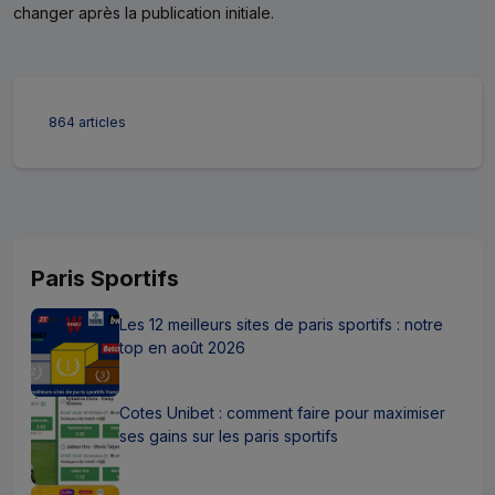
changer après la publication initiale.
864 articles
Paris Sportifs
Les 12 meilleurs sites de paris sportifs : notre
top en août 2026
Cotes Unibet : comment faire pour maximiser
ses gains sur les paris sportifs