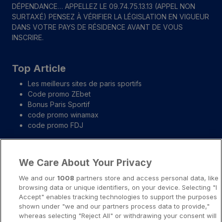
DÉPENDANCE… APPELLEZ LE 09.74.75.13.13 (APPEL NON
SURTAXÉ) PENSEZ À VÉRIFIER LA LÉGISLATION EN VIGUEUR
DANS VOTRE PAYS DE RÉSIDENCE AVANT DE VOUS
INSCRIRE.
Top Article
Les meilleurs sites de paris sportifs
Code promo ZEbet
Bonus Paris Sportif
code promo winamax
code promo FDJ
Liens importants
We Care About Your Privacy
A propos
We and our
1008
partners store and access personal data, like
browsing data or unique identifiers, on your device. Selecting "I
Notice légale
Accept" enables tracking technologies to support the purposes
shown under "we and our partners process data to provide,"
Presse-Recrutement-Partenariat
whereas selecting "Reject All" or withdrawing your consent will