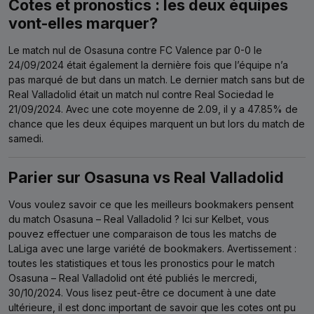
Cotes et pronostics : les deux équipes
vont-elles marquer?
Le match nul de Osasuna contre FC Valence par 0-0 le
24/09/2024 était également la dernière fois que l’équipe n’a
pas marqué de but dans un match.
Le dernier match sans but de
Real Valladolid était un match nul contre Real Sociedad le
21/09/2024.
Avec une cote moyenne de 2.09, il y a 47.85% de
chance que les deux équipes marquent un but lors du match de
samedi.
Parier sur Osasuna vs Real Valladolid
Vous voulez savoir ce que les meilleurs bookmakers pensent
du match Osasuna – Real Valladolid ?
Ici sur Kelbet, vous
pouvez effectuer une comparaison de tous les matchs de
LaLiga avec une large variété de bookmakers.
Avertissement :
toutes les statistiques et tous les pronostics pour le match
Osasuna – Real Valladolid ont été publiés le mercredi,
30/10/2024. Vous lisez peut-être ce document à une date
ultérieure, il est donc important de savoir que les cotes ont pu