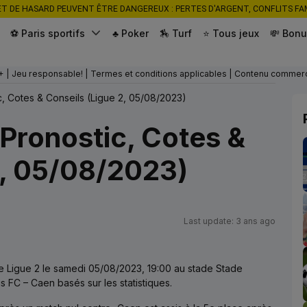
ET DE HASARD PEUVENT ÊTRE DANGEREUX : PERTES D'ARGENT, CONFLITS FAM
⚽ Paris sportifs
♣ Poker
🏇 Turf
⭐ Tous jeux
💸 Bonu
+ | Jeu responsable! | Termes et conditions applicables | Contenu commerc
c, Cotes & Conseils (Ligue 2, 05/08/2023)
 Pronostic, Cotes &
2, 05/08/2023)
Last update: 3 ans ago
de Ligue 2 le samedi 05/08/2023, 19:00 au stade Stade
 FC – Caen basés sur les statistiques.