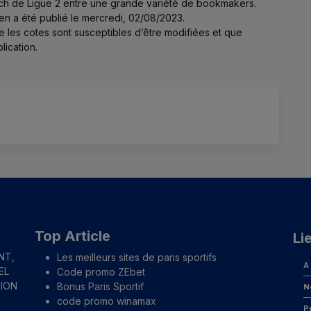
ch de Ligue 2 entre une grande variété de bookmakers.
en a été publié le mercredi, 02/08/2023.
 les cotes sont susceptibles d’être modifiées et que
lication.
Top Article
Li
NT,
Les meilleurs sites de paris sportifs
A
EL
Code promo ZEbet
TION
Bonus Paris Sportif
N
code promo winamax
P