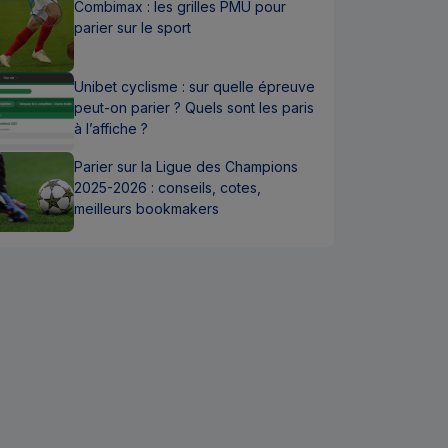
Combimax : les grilles PMU pour
parier sur le sport
Unibet cyclisme : sur quelle épreuve
peut-on parier ? Quels sont les paris
à l’affiche ?
Parier sur la Ligue des Champions
2025-2026 : conseils, cotes,
meilleurs bookmakers