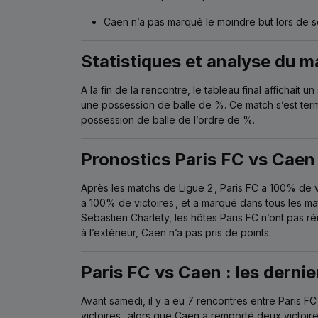
Caen n’a pas marqué le moindre but lors de s
Statistiques et analyse du m
A la fin de la rencontre, le tableau final affichait un
une possession de balle de %.
Ce match s’est term
possession de balle de l’ordre de %.
Pronostics Paris FC vs Caen
Après les matchs de Ligue 2
, Paris FC a 100% de 
a 100% de victoires
, et a marqué dans tous les ma
Sebastien Charlety, les hôtes Paris FC n’ont pas ré
à l’extérieur, Caen n’a pas pris de points.
Paris FC vs Caen : les derni
Avant samedi, il y a eu 7 rencontres entre Paris F
victoires
, alors que Caen a remporté deux victoir