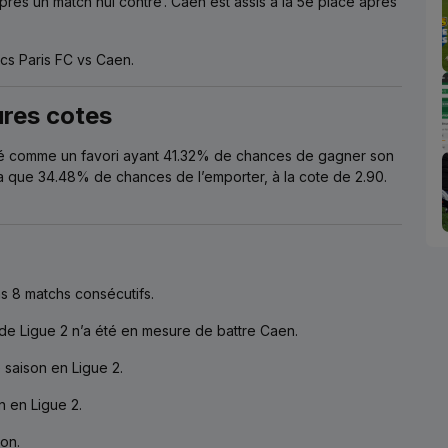
après un match nul contre
. Caen est assis à la 5e place après
ics Paris FC vs Caen.
ures cotes
éré comme un favori ayant 41.32% de chances de gagner son
a que 34.48% de chances de l’emporter, à la cote de 2.90.
s 8 matchs consécutifs.
de Ligue 2 n’a été en mesure de battre Caen.
 saison en Ligue 2.
n en Ligue 2.
son.