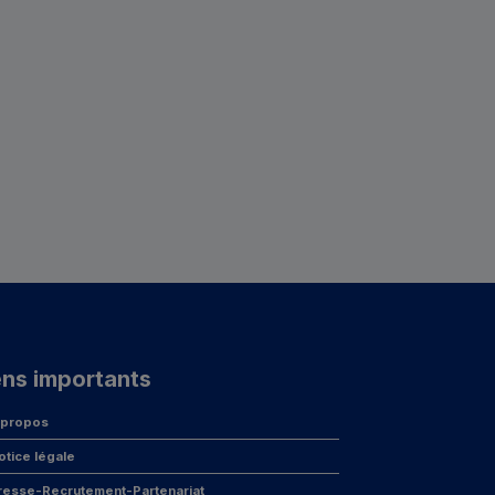
ens importants
 propos
otice légale
resse-Recrutement-Partenariat