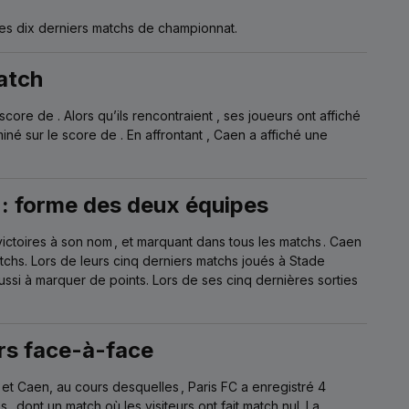
es dix derniers matchs de championnat.
atch
 score de .
Alors qu’ils rencontraient , ses joueurs ont affiché
iné sur le score de .
En affrontant , Caen a affiché une
 : forme des deux équipes
victoires à son nom
, et marquant dans tous les matchs
. Caen
tchs.
Lors de leurs cinq derniers matchs joués à Stade
ussi à marquer de points.
Lors de ses cinq dernières sorties
ers face-à-face
C et Caen, au cours desquelles
, Paris FC a enregistré 4
es
, dont un match où les visiteurs ont fait match nul.
La