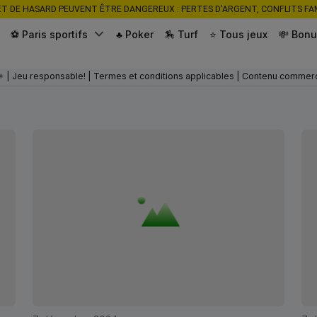
ET DE HASARD PEUVENT ÊTRE DANGEREUX : PERTES D'ARGENT, CONFLITS FAM
⚽ Paris sportifs
♣ Poker
🏇 Turf
⭐ Tous jeux
💸 Bonu
+ | Jeu responsable! | Termes et conditions applicables | Contenu commerc