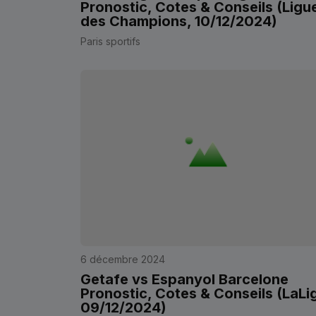
Pronostic, Cotes & Conseils (Ligu
des Champions, 10/12/2024)
Paris sportifs
6 décembre 2024
Getafe vs Espanyol Barcelone
Pronostic, Cotes & Conseils (LaLi
09/12/2024)