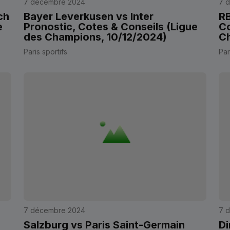
7 décembre 2024
7 
ch
Bayer Leverkusen vs Inter
RB
e
Pronostic, Cotes & Conseils (Ligue
Co
des Champions, 10/12/2024)
Ch
Paris sportifs
Par
7 décembre 2024
7 
Salzburg vs Paris Saint-Germain
Di