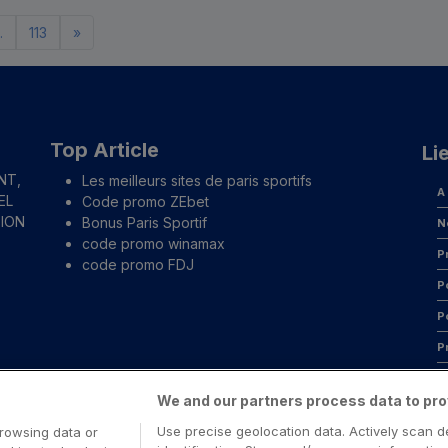
…
113
»
Top Article
Li
NT,
Les meilleurs sites de paris sportifs
A
EL
Code promo ZEbet
TION
Bonus Paris Sportif
N
code promo winamax
P
code promo FDJ
P
P
P
N
We and our partners process data to pro
Use precise geolocation data. Actively scan de
browsing data or