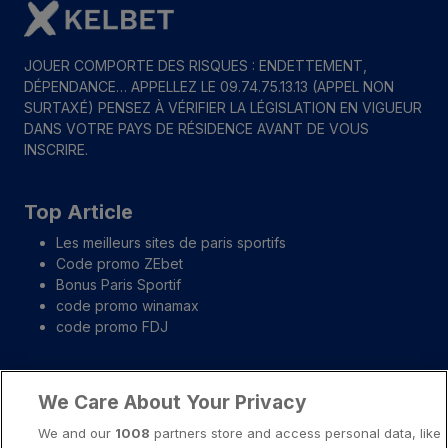
JOUER COMPORTE DES RISQUES : ENDETTEMENT,
DÉPENDANCE… APPELLEZ LE 09.74.75.13.13 (APPEL NON
SURTAXÉ) PENSEZ À VÉRIFIER LA LÉGISLATION EN VIGUEUR
DANS VOTRE PAYS DE RÉSIDENCE AVANT DE VOUS
INSCRIRE.
Top Article
Les meilleurs sites de paris sportifs
Code promo ZEbet
Bonus Paris Sportif
code promo winamax
code promo FDJ
Liens importants
We Care About Your Privacy
A propos
We and our
1008
partners store and access personal data, like