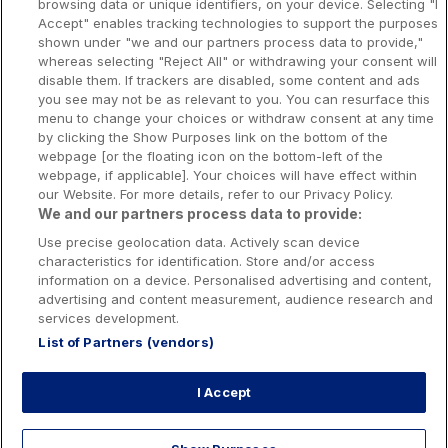
browsing data or unique identifiers, on your device. Selecting "I
Notice légale
Accept" enables tracking technologies to support the purposes
shown under "we and our partners process data to provide,"
Presse-Recrutement-Partenariat
whereas selecting "Reject All" or withdrawing your consent will
Politique de confidentialité
disable them. If trackers are disabled, some content and ads
you see may not be as relevant to you. You can resurface this
Politique de Cookies
menu to change your choices or withdraw consent at any time
by clicking the Show Purposes link on the bottom of the
Prévenir la dépendance aux jeux d’argent
webpage [or the floating icon on the bottom-left of the
Nos rédacteurs
webpage, if applicable]. Your choices will have effect within
our Website. For more details, refer to our Privacy Policy.
We and our partners process data to provide:
Use precise geolocation data. Actively scan device
characteristics for identification. Store and/or access
information on a device. Personalised advertising and content,
Les jeux d’argent et de hasard sont resérvés aux personnes majeures
advertising and content measurement, audience research and
services development.
List of Partners (vendors)
Interdiction volontaire de jeux: Toute personne peut demander à être
interdite de jeux. Cette demande est formée auprès de l’Autorité nationale
des jeux. Cette interdiction est applicable dans les casinos, dans les clubs
I Accept
de jeux, sur les sites de jeux et de paris en ligne exploités par les
opérateurs de jeux agréés en France, sur le site de jeux de loterie en ligne
exploité par La Française des jeux ainsi que sur les bornes de jeux
accessibles avec un compte joueur exploitées par les opérateurs titulaires