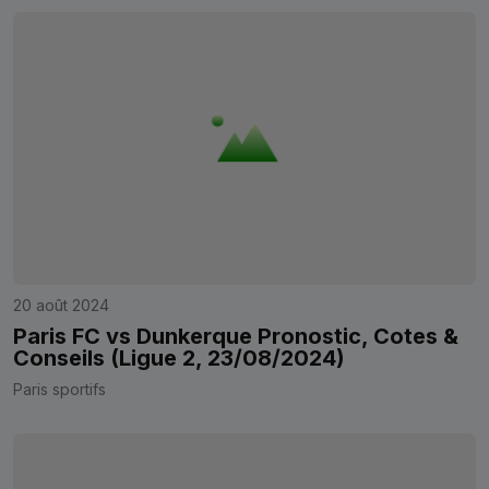
20 août 2024
Paris FC vs Dunkerque Pronostic, Cotes &
Conseils (Ligue 2, 23/08/2024)
Paris sportifs