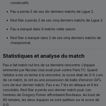
consécutifs.
Pau a perdu 5 de ses dix derniers matchs de Ligue 2.
Red Star a perdu 2 de ses cinq derniers matchs de Ligue 2.
Pau a marqué dans 9 matchs cette saison.
Red Star a marqué dans 2 de ses cinq derniers matchs de
championnat.
Statistiques et analyse du match
Pau a fait match nul lors de sa dernière rencontre.
L’équipe
emmenée par Nicolas Usai avait joué contre Paris FC.
Quand
l’arbitre a mis un terme à la rencontre, le score était de 0-0.
Lors
de ce match, ils ont eu une possession de balle d’environ 34%.
Lors de leur dernier match, Pau a eu 7 tirs en attaque et 9 tirs
concédés.
Red Star a perdu son dernier match joué.
Les
hommes de Gregory Poirier affrontaient Bordeaux.
Au bout de
90 minutes, les deux équipes se sont quittées sur le score de
0-0.