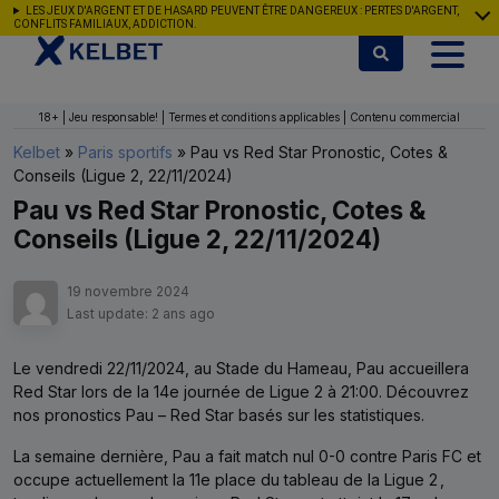
Aller au contenu
LES JEUX D'ARGENT ET DE HASARD PEUVENT ÊTRE DANGEREUX : PERTES D'ARGENT,
CONFLITS FAMILIAUX, ADDICTION.
18+ | Jeu responsable! | Termes et conditions applicables | Contenu commercial
Kelbet
»
Paris sportifs
»
Pau vs Red Star Pronostic, Cotes &
Conseils (Ligue 2, 22/11/2024)
Pau vs Red Star Pronostic, Cotes &
Conseils (Ligue 2, 22/11/2024)
19 novembre 2024
Last update: 2 ans ago
Le vendredi 22/11/2024, au Stade du Hameau, Pau accueillera
Red Star lors de la 14e journée de Ligue 2 à 21:00. Découvrez
nos pronostics Pau – Red Star basés sur les statistiques.
La semaine dernière, Pau a fait match nul 0-0 contre Paris FC et
occupe actuellement la 11e place du tableau de la Ligue 2
,