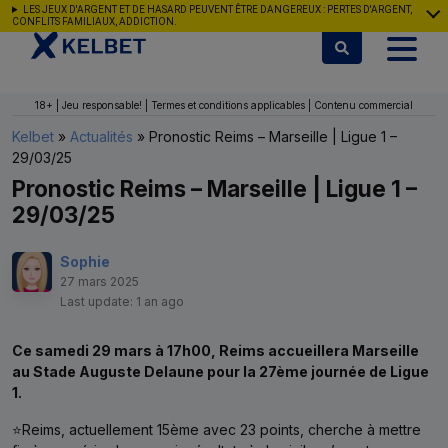
Aller au contenu
LES JEUX D'ARGENT ET DE HASARD PEUVENT ÊTRE DANGEREUX : PERTES D'ARGENT,
CONFLITS FAMILIAUX, ADDICTION.
18+ | Jeu responsable! | Termes et conditions applicables | Contenu commercial
Kelbet
»
Actualités
»
Pronostic Reims – Marseille | Ligue 1 –
29/03/25
Pronostic Reims – Marseille | Ligue 1 –
29/03/25
Sophie
27 mars 2025
Last update: 1 an ago
Ce samedi 29 mars à 17h00, Reims accueillera Marseille
au Stade Auguste Delaune pour la 27ème journée de Ligue
1.
⭐Reims, actuellement 15ème avec 23 points, cherche à mettre